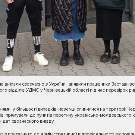
не виїхали своєчасно з України, виявили працівники Заставнів
го відділів УДМС у Чернівецькій області під час перевірок рин
нями, у більшості випадків іноземці опинилися на території Че
нів, прямували до пунктів перетину українсько-молдовського к
 дат своєчасного виїзду.
тів притягнуто до адміністративної відповідальності відповід