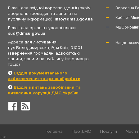
E-mail для вхідної кореспонденції (окрім
Верховна Ра
звернень громадян та запитів на
Кабінет Міні
публічну інформацію):
info
dmsu.gov.ua
МВС Україн
E-mail для органів судової влади:
sud
dmsu.gov.ua
Адреса для листування:
Нацдержслу
вул.Володимирська, 9, м.Київ, 01001
(звернення громадян, адвокатські
запити, запити на публічну інформацію
тощо)
Відділ документального
забезпечення та архівної роботи
Відділ з питань запобігання та
виявлення корупції ДМС України
Головна
Про ДМС
Послуги
Часті 
ense