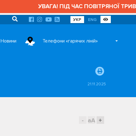
УВАГА! ПІД ЧАС ПОВІТРЯНОЇ ТРИВОГИ 
УКР
ENG
Новини
Телефони «гарячих ліній»
21.11.2025
-
aA
+