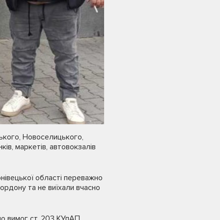
ського, Новоселицького,
ків, маркетів, автовокзалів
рнівецької області переважно
ордону та не виїхали вчасно
но вимог ст. 203 КУпАП.