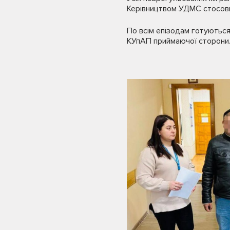
Керівництвом УДМС стосовн
По всім епізодам готуються
КУпАП приймаючої сторони