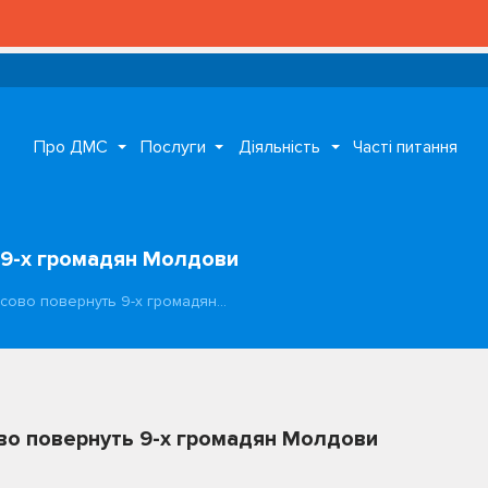
Про ДМС
Послуги
Діяльність
Часті питання
 9-х громадян Молдови
усово повернуть 9-х громадян…
во повернуть 9-х громадян Молдови