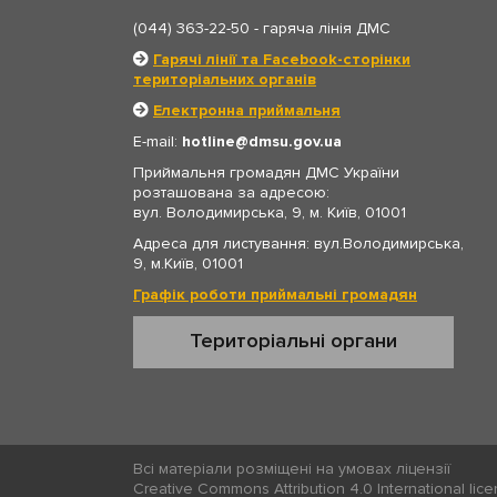
(044) 363-22-50
- гаряча лінія ДМС
Гарячі лінії та Facebook-сторінки
територіальних органів
Електронна приймальня
E-mail:
hotline
dmsu.gov.ua
Приймальня громадян ДМС України
розташована за адресою:
вул. Володимирська, 9, м. Київ, 01001
Адреса для листування: вул.Володимирська,
9, м.Київ, 01001
Графік роботи приймальні громадян
Територіальні органи
Всі матеріали розміщені на умовах ліцензії
Creative Commons Attribution 4.0 International lic