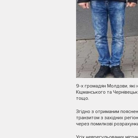
9-х громадян Молдови, які 
Кіцманського та Чернівецько
тощо.
Згідно з отриманим пояснен
транзитом з західних регіо
через помилкові розрахунки
Усіх неврегульованих мігран