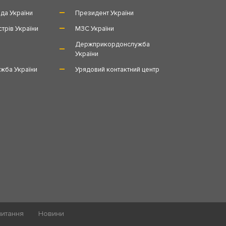
да України
Президент України
стрів України
МЗС України
и
Держприкордонслужба
України
жба України
Урядовий контактний центр
питання
Новини