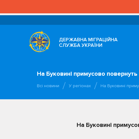
ДЕРЖАВНА МІГРАЦІЙНА
СЛУЖБА УКРАЇНИ
На Буковині примусово повернуть
Всі новини
У регіонах
На Буковині прим
На Буковині примусо