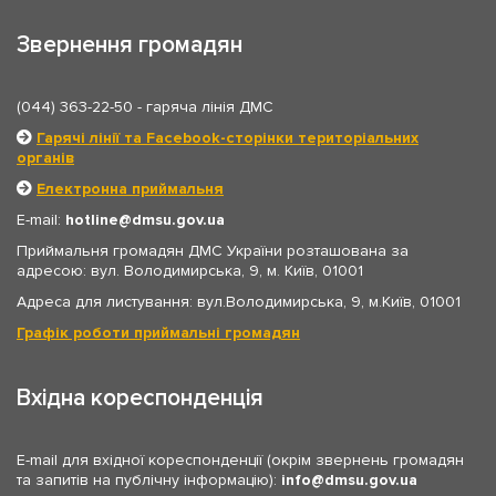
Звернення громадян
(044) 363-22-50
- гаряча лінія ДМС
Гарячі лінії та Facebook-сторінки територіальних
органів
Електронна приймальня
E-mail:
hotline
dmsu.gov.ua
Приймальня громадян ДМС України розташована за
адресою: вул. Володимирська, 9, м. Київ, 01001
Адреса для листування: вул.Володимирська, 9, м.Київ, 01001
Графік роботи приймальні громадян
Вхідна кореспонденція
E-mail для вхідної кореспонденції (окрім звернень громадян
та запитів на публічну інформацію):
info
dmsu.gov.ua