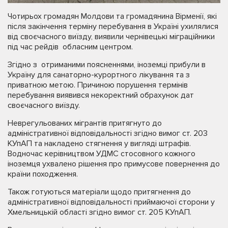
Чотирьох громадян Молдови та громадянина Вірменії, які
після закінчення терміну перебування в Україні ухилялися
від своєчасного виїзду, виявили чернівецькі міграційники
під час рейдів обласним центром.
Згідно з отриманими поясненнями, іноземці прибули в
Україну для санаторно-курортного лікування та з
приватною метою. Причиною порушення термінів
перебування виявився некоректний обрахунок дат
своєчасного виїзду.
Неврегульованих мігрантів притягнуто до
адміністративної відповідальності згідно вимог ст. 203
КУпАП та накладено стягнення у вигляді штрафів.
Водночас керівництвом УДМС стосовного кожного
іноземця ухвалено рішення про примусове повернення до
країни походження.
Також готуються матеріали щодо притягнення до
адміністративної відповідальності приймаючої сторони у
Хмельницькій області згідно вимог ст. 205 КУпАП.