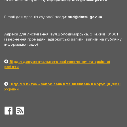
E-mail для органів судової влади:
sud
dmsu.gov.ua
Адреса для листування: вул.Володимирська, 9, м.Київ, 01001
(звернення громадян, адвокатські запити, запити на публічну
інформацію тощо)
Відділ документального забезпечення та архівної
роботи
Відділ з питань запобігання та виявлення корупції ДМС
України