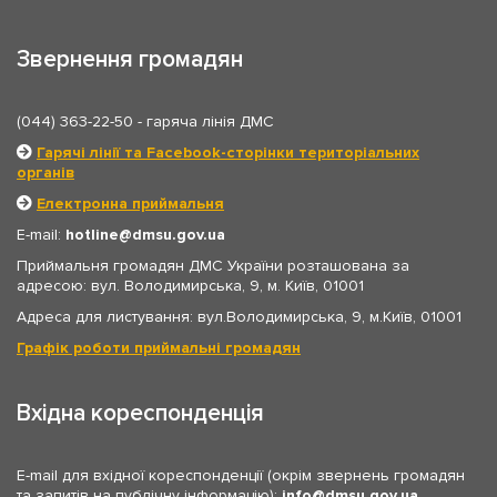
Звернення громадян
(044) 363-22-50
- гаряча лінія ДМС
Гарячі лінії та Facebook-сторінки територіальних
органів
Електронна приймальня
E-mail:
hotline
dmsu.gov.ua
Приймальня громадян ДМС України розташована за
адресою: вул. Володимирська, 9, м. Київ, 01001
Адреса для листування: вул.Володимирська, 9, м.Київ, 01001
Графік роботи приймальні громадян
Вхідна кореспонденція
E-mail для вхідної кореспонденції (окрім звернень громадян
та запитів на публічну інформацію):
info
dmsu.gov.ua