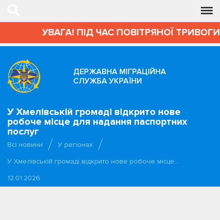
УВАГА! ПІД ЧАС ПОВІТРЯНОЇ ТРИВОГИ АД
ДЕРЖАВНА МІГРАЦІЙНА
СЛУЖБА УКРАЇНИ
У Хмелівській громаді відкрито нове
робоче місце для надання паспортних
послуг
Всі новини
У регіонах
У Хмелівській громаді відкрито нове робоче місце…
12.01.2026