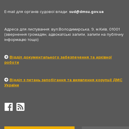
E-mail для органів судової влади:
sud
dmsu.gov.ua
Адреса для листування: вул.Володимирська, 9, м.Київ, 01001
(звернення громадян, адвокатські запити, запити на публічну
інформацію тощо)
Відділ документального забезпечення та архівної
роботи
Відділ з питань запобігання та виявлення корупції ДМС
України