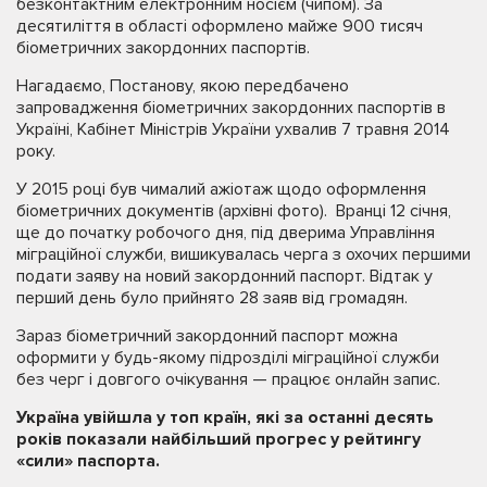
безконтактним електронним носієм (чипом). За
десятиліття в області оформлено майже 900 тисяч
біометричних закордонних паспортів.
Нагадаємо, Постанову, якою передбачено
запровадження біометричних закордонних паспортів в
Україні, Кабінет Міністрів України ухвалив 7 травня 2014
року.
У 2015 році був чималий ажіотаж щодо оформлення
біометричних документів (архівні фото). Вранці 12 січня,
ще до початку робочого дня, під дверима Управління
міграційної служби, вишикувалась черга з охочих першими
подати заяву на новий закордонний паспорт. Відтак у
перший день було прийнято 28 заяв від громадян.
Зараз біометричний закордонний паспорт можна
оформити у будь-якому підрозділі міграційної служби
без черг і довгого очікування — працює онлайн запис.
Україна увійшла у топ країн, які за останні десять
років показали найбільший прогрес у рейтингу
«сили» паспорта.