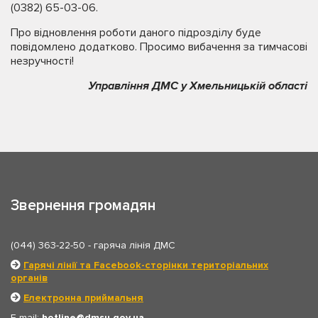
(0382) 65-03-06.
Про відновлення роботи даного підрозділу буде
повідомлено додатково. Просимо вибачення за тимчасові
незручності!
Управління ДМС у Хмельницькій області
Звернення громадян
(044) 363-22-50
- гаряча лінія ДМС
Гарячі лінії та Facebook-сторінки територіальних
органів
Електронна приймальня
E-mail:
hotline
dmsu.gov.ua