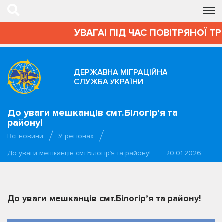
УВАГА! ПІД ЧАС ПОВІТРЯНОЇ Т
ДЕРЖАВНА МІГРАЦІЙНА
СЛУЖБА УКРАЇНИ
До уваги мешканців смт.Білогір’я та
району!
Всі новини
У регіонах
До уваги мешканців смт.Білогір’я та району!
20.01.2026
До уваги мешканців смт.Білогір’я та району!