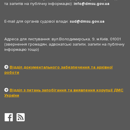
та запитів на публічну інформацію):
info
dmsu.gov.ua
E-mail для органів судової влади:
sud
dmsu.gov.ua
Адреса для листування: вул.Володимирська, 9, м.Київ, 01001
(звернення громадян, адвокатські запити, запити на публічну
інформацію тощо)
Відділ документального забезпечення та архівної
роботи
Відділ з питань запобігання та виявлення корупції ДМС
України