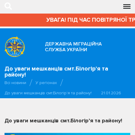
УВАГА! ПІД ЧАС ПОВІТРЯНОЇ Т
ДЕРЖАВНА МІГРАЦІЙНА
СЛУЖБА УКРАЇНИ
До уваги мешканців смт.Білогір’я та
району!
Всі новини
У регіонах
До уваги мешканців смт.Білогір’я та району!
21.01.2026
До уваги мешканців смт.Білогір’я та району!