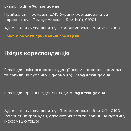
E-mail:
hotline
dmsu.gov.ua
Приймальня громадян ДМС України розташована за
адресою: вул. Володимирська, 9, м. Київ, 01001
Адреса для листування: вул.Володимирська, 9, м.Київ, 01001
Графік роботи приймальні громадян
Вхідна кореспонденція
E-mail для вхідної кореспонденції (окрім звернень громадян
та запитів на публічну інформацію):
info
dmsu.gov.ua
E-mail для органів судової влади:
sud
dmsu.gov.ua
Адреса для листування: вул.Володимирська, 9, м.Київ, 01001
(звернення громадян, адвокатські запити, запити на публічну
інформацію тощо)