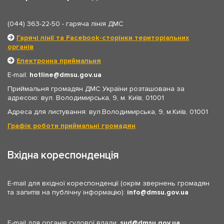
(044) 363-22-50
- гаряча лінія ДМС
Гарячі лінії та Facebook-сторінки територіальних
органів
Електронна приймальня
E-mail:
hotline
dmsu.gov.ua
Приймальня громадян ДМС України розташована за
адресою: вул. Володимирська, 9, м. Київ, 01001
Адреса для листування: вул.Володимирська, 9, м.Київ, 01001
Графік роботи приймальні громадян
Вхідна кореспонденція
E-mail для вхідної кореспонденції (окрім звернень громадян
та запитів на публічну інформацію):
info
dmsu.gov.ua
E-mail для органів судової влади:
sud
dmsu.gov.ua