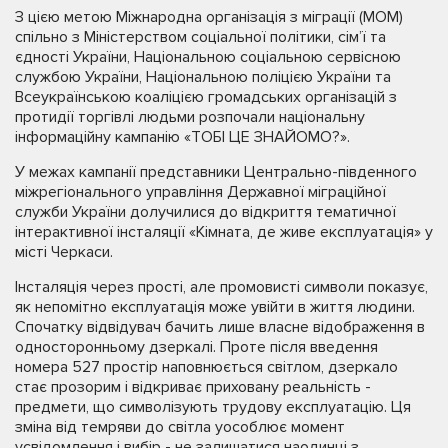
З цією метою Міжнародна організація з міграції (МОМ)
спільно з Міністерством соціальної політики, сім’ї та
єдності України, Національною соціальною сервісною
службою України, Національною поліцією України та
Всеукраїнською коаліцією громадських організацій з
протидії торгівлі людьми розпочали національну
інформаційну кампанію «ТОБІ ЦЕ ЗНАЙОМО?».
У межах кампанії представники Центрально-південного
міжрегіонального управління Державної міграційної
служби України долучилися до відкриття тематичної
інтерактивної інсталяції «Кімната, де живе експлуатація» у
місті Черкаси.
Інсталяція через прості, але промовисті символи показує,
як непомітно експлуатація може увійти в життя людини.
Спочатку відвідувач бачить лише власне відображення в
односторонньому дзеркалі. Проте після введення
номера 527 простір наповнюється світлом, дзеркало
стає прозорим і відкриває приховану реальність -
предмети, що символізують трудову експлуатацію. Ця
зміна від темряви до світла уособлює момент
усвідомлення і вибір - не залишатися наодинці з