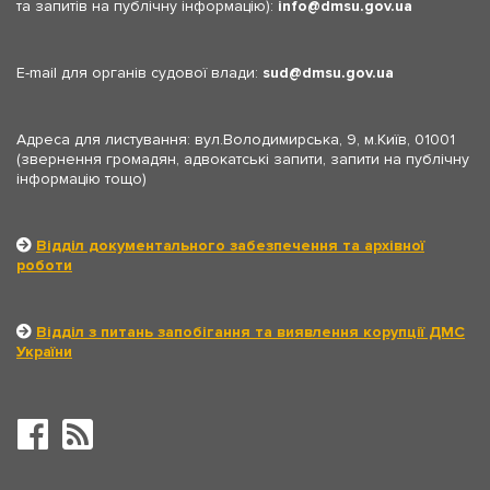
та запитів на публічну інформацію):
info
dmsu.gov.ua
E-mail для органів судової влади:
sud
dmsu.gov.ua
Адреса для листування: вул.Володимирська, 9, м.Київ, 01001
(звернення громадян, адвокатські запити, запити на публічну
інформацію тощо)
Відділ документального забезпечення та архівної
роботи
Відділ з питань запобігання та виявлення корупції ДМС
України