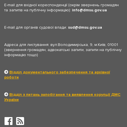
E-mail для вхідної кореспонденції (окрім звернень громадян
та запитів на публічну інформацію):
info
dmsu.gov.ua
E-mail для органів судової влади:
sud
dmsu.gov.ua
Адреса для листування: вул.Володимирська, 9, м.Київ, 01001
(звернення громадян, адвокатські запити, запити на публічну
інформацію тощо)
Відділ документального забезпечення та архівної
роботи
Відділ з питань запобігання та виявлення корупції ДМС
України