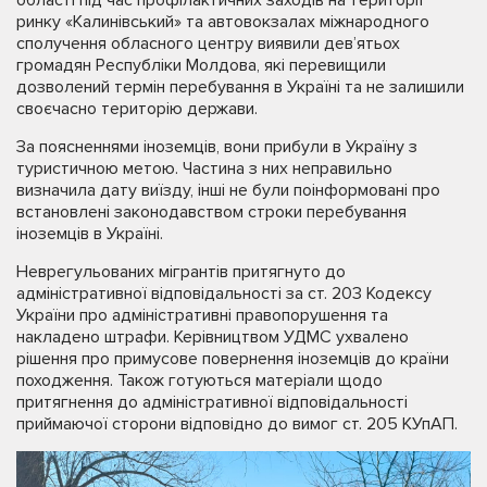
області під час профілактичних заходів на території
ринку «Калинівський» та автовокзалах міжнародного
сполучення обласного центру виявили дев’ятьох
громадян Республіки Молдова, які перевищили
дозволений термін перебування в Україні та не залишили
своєчасно територію держави.
За поясненнями іноземців, вони прибули в Україну з
туристичною метою. Частина з них неправильно
визначила дату виїзду, інші не були поінформовані про
встановлені законодавством строки перебування
іноземців в Україні.
Неврегульованих мігрантів притягнуто до
адміністративної відповідальності за ст. 203 Кодексу
України про адміністративні правопорушення та
накладено штрафи. Керівництвом УДМС ухвалено
рішення про примусове повернення іноземців до країни
походження. Також готуються матеріали щодо
притягнення до адміністративної відповідальності
приймаючої сторони відповідно до вимог ст. 205 КУпАП.