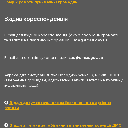
Графік роботи приймальні громадян
Вхідна кореспонденція
E-mail для вхідної кореспонденції (окрім звернень громадян
та запитів на публічну інформацію):
info
dmsu.gov.ua
E-mail для органів судової влади:
sud
dmsu.gov.ua
Адреса для листування: вул.Володимирська, 9, м.Київ, 01001
(звернення громадян, адвокатські запити, запити на публічну
інформацію тощо)
Відділ документального забезпечення та архівної
роботи
Відділ з питань запобігання та виявлення корупції ДМС