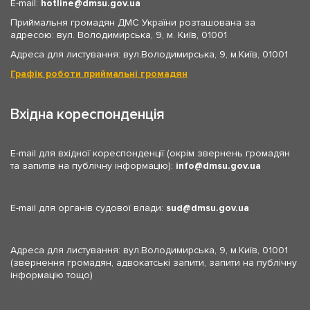
E-mail:
hotline
dmsu.gov.ua
Приймальня громадян ДМС України розташована за
адресою: вул. Володимирська, 9, м. Київ, 01001
Адреса для листування: вул.Володимирська, 9, м.Київ, 01001
Графік роботи приймальні громадян
Вхідна кореспонденція
E-mail для вхідної кореспонденції (окрім звернень громадян
та запитів на публічну інформацію):
info
dmsu.gov.ua
E-mail для органів судової влади:
sud
dmsu.gov.ua
Адреса для листування: вул.Володимирська, 9, м.Київ, 01001
(звернення громадян, адвокатські запити, запити на публічну
інформацію тощо)