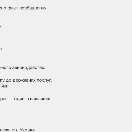
жено факт позбавлення
.
а.
нного законодавства.
упу до державних послуг,
ійни.
прав — один із важливих
лежність України.