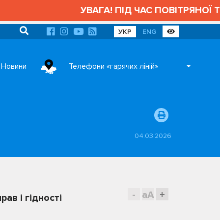
УВАГА! ПІД ЧАС ПОВІТРЯНОЇ ТР
УКР
ENG
Новини
Телефони «гарячих ліній»
04.03.2026
-
aA
+
ав і гідності