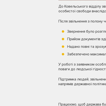
До Ковельського відділу з
особистої свободи внаслідок
Після звільнення з полону 
Звернення було розгл
Прийом документів зді
Надано повні та зрозу
Забезпечено максималь
У роботі з заявником особл
поваги до людської гідності
Підтримка людей, звільнени
напрямів державної політик
Працюємо, щоб держава була