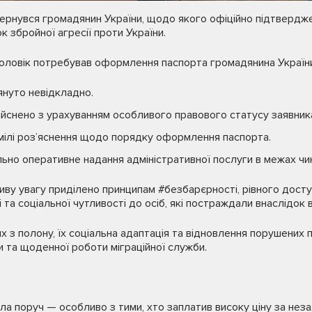
вернувся громадянин України, щодо якого офіційно підтверд
 збройної агресії проти України.
чоловік потребував оформлення паспорта громадянина України
януто невідкладно.
йснено з урахуванням особливого правового статусу заявник
мілі роз’яснення щодо порядку оформлення паспорта.
но оперативне надання адміністративної послуги в межах чи
иву увагу приділено принципам #безбарєрності, рівного дост
 та соціальної чутливості до осіб, які постраждали внаслідок в
х з полону, їх соціальна адаптація та відновлення порушених 
и та щоденної роботи міграційної служби.
 поруч — особливо з тими, хто заплатив високу ціну за неза