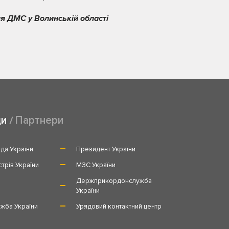
я ДМС у Волинській області
ди
Партнери
да України
Президент України
стрів України
МЗС України
и
Держприкордонслужба
України
жба України
Урядовий контактний центр