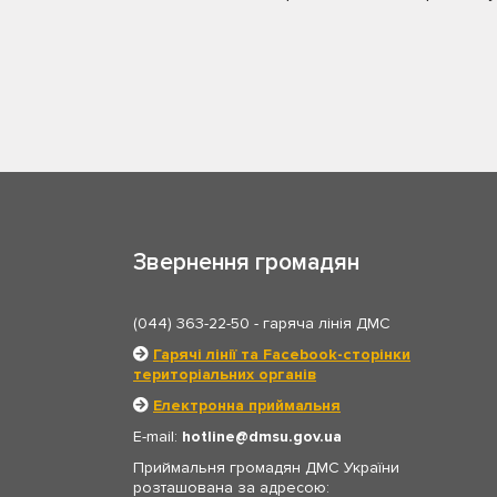
Звернення громадян
(044) 363-22-50
- гаряча лінія ДМС
Гарячі лінії та Facebook-сторінки
територіальних органів
Електронна приймальня
E-mail:
hotline
dmsu.gov.ua
Приймальня громадян ДМС України
розташована за адресою: