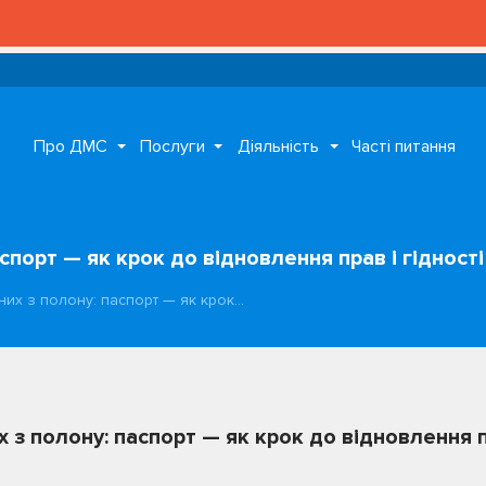
Про ДМС
Послуги
Діяльність
Часті питання
спорт — як крок до відновлення прав і гідності
них з полону: паспорт — як крок…
 з полону: паспорт — як крок до відновлення пр