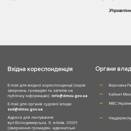
Управлінн
Органи вла
Вхідна кореспонденція
E-mail для вхідної кореспонденції (окрім
Верховна Ра
звернень громадян та запитів на
Кабінет Міні
публічну інформацію):
info
dmsu.gov.ua
МВС Україн
E-mail для органів судової влади:
sud
dmsu.gov.ua
Адреса для листування:
Нацдержслу
вул.Володимирська, 9, м.Київ, 01001
(звернення громадян, адвокатські