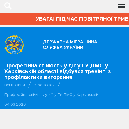
УВАГА! ПІД ЧАС ПОВІТРЯНОЇ ТРИВОГ
ДЕРЖАВНА МІГРАЦІЙНА
СЛУЖБА УКРАЇНИ
Професійна стійкість у дії: у ГУ ДМС у
Харківській області відбувся тренінг із
профілактики вигорання
Всі новини
У регіонах
Професійна стійкість у дії: у ГУ ДМС у Харківській…
04.03.2026