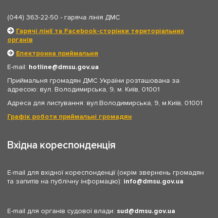
(044) 363-22-50
- гаряча лінія ДМС
Гарячі лінії та Facebook-сторінки територіальних
органів
Електронна приймальня
E-mail:
hotline
dmsu.gov.ua
Приймальня громадян ДМС України розташована за
адресою: вул. Володимирська, 9, м. Київ, 01001
Адреса для листування: вул.Володимирська, 9, м.Київ, 01001
Графік роботи приймальні громадян
Вхідна кореспонденція
E-mail для вхідної кореспонденції (окрім звернень громадян
та запитів на публічну інформацію):
info
dmsu.gov.ua
E-mail для органів судової влади:
sud
dmsu.gov.ua