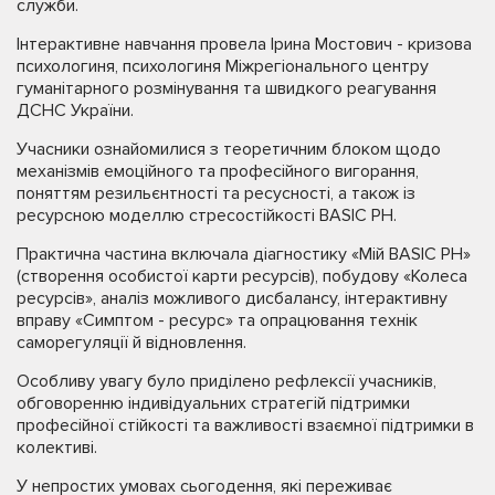
служби.
Інтерактивне навчання провела Ірина Мостович - кризова
психологиня, психологиня Міжрегіонального центру
гуманітарного розмінування та швидкого реагування
ДСНС України.
Учасники ознайомилися з теоретичним блоком щодо
механізмів емоційного та професійного вигорання,
поняттям резильєнтності та ресусності, а також із
ресурсною моделлю стресостійкості BASIC PH.
Практична частина включала діагностику «Мій BASIC PH»
(створення особистої карти ресурсів), побудову «Колеса
ресурсів», аналіз можливого дисбалансу, інтерактивну
вправу «Симптом - ресурс» та опрацювання технік
саморегуляції й відновлення.
Особливу увагу було приділено рефлексії учасників,
обговоренню індивідуальних стратегій підтримки
професійної стійкості та важливості взаємної підтримки в
колективі.
У непростих умовах сьогодення, які переживає