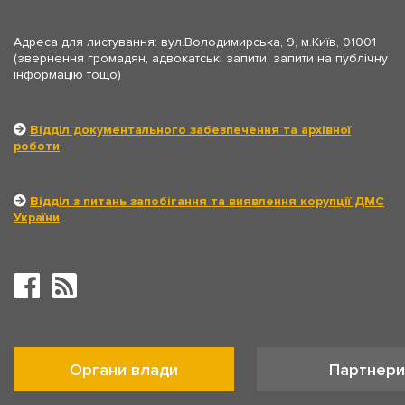
Адреса для листування: вул.Володимирська, 9, м.Київ, 01001
(звернення громадян, адвокатські запити, запити на публічну
інформацію тощо)
Відділ документального забезпечення та архівної
роботи
Відділ з питань запобігання та виявлення корупції ДМС
України
Органи влади
Партнери