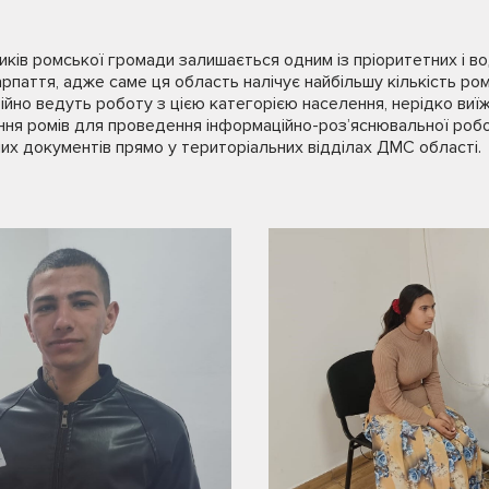
ків ромської громади залишається одним із пріоритетних і в
арпаття, адже саме ця область налічує найбільшу кількість ро
стійно ведуть роботу з цією категорією населення, нерідко 
ння ромів для проведення інформаційно-розʼяснювальної роб
их документів прямо у територіальних відділах ДМС області.