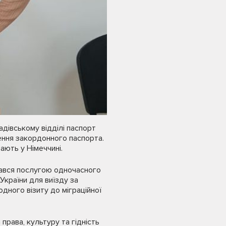
дівському відділі паспорт
ення закордонного паспорта.
ають у Німеччині.
тався послугою одночасного
України для виїзду за
дного візиту до міграційної
 права, культуру та гідність