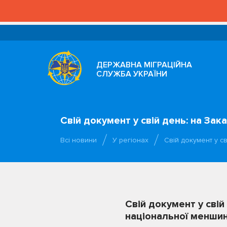
ДЕРЖАВНА МІГРАЦІЙНА
СЛУЖБА УКРАЇНИ
Свій документ у свій день: на За
Всі новини
У регіонах
Свій документ у с
Свій документ у свій
національної менши