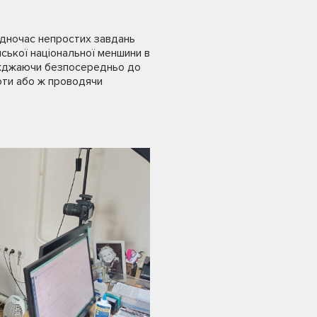
одночас непростих завдань
мської національної меншини в
виїжджаючи безпосередньо до
оти або ж проводячи