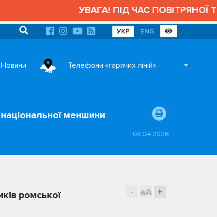
УВАГА! ПІД ЧАС ПОВІТРЯНОЇ ТРИ
УКР
ENG
Новини
Телефони «гарячих ліній»
ї національної меншини
08.04.2026
-
aA
+
иків ромської