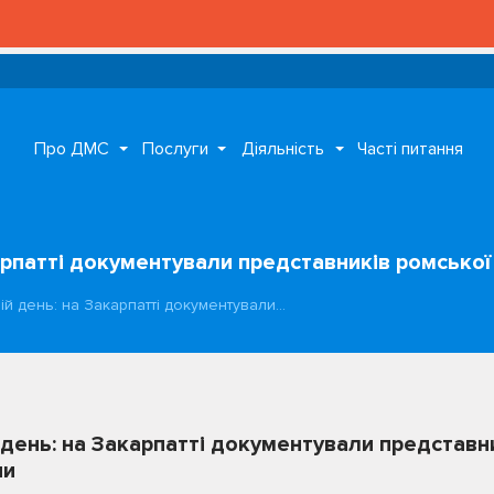
Про ДМС
Послуги
Діяльність
Часті питання
карпатті документували представників ромсько
вій день: на Закарпатті документували…
 день: на Закарпатті документували представн
ни