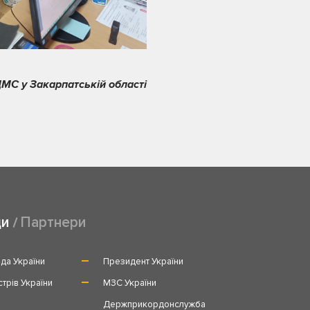
МС у Закарпатській області
ди
Партнери
да України
Президент України
стрів України
МЗС України
и
Держприкордонслужба