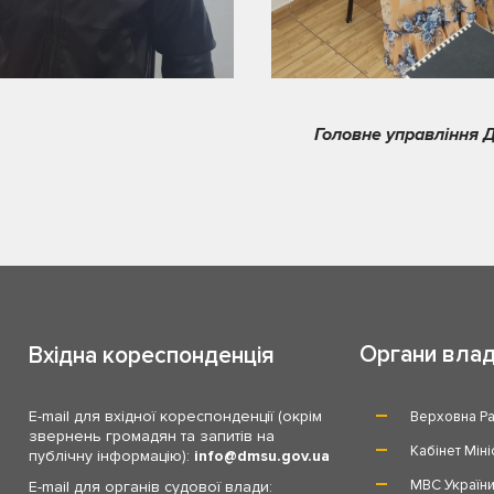
Головне управління Д
Органи вла
Вхідна кореспонденція
E-mail для вхідної кореспонденції (окрім
Верховна Ра
звернень громадян та запитів на
Кабінет Міні
публічну інформацію):
info
dmsu.gov.ua
МВС Україн
E-mail для органів судової влади: