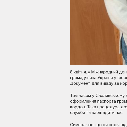
8 квітня, у Міжнародний де
громадянина України у фор
Документ для виїзду за корд
Тим часом у Свалявському в
оформлення паспорта громад
кордон. Така процедура доз
служби та заощадити час.
Символічно, що ця подія від