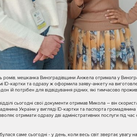
нь ромів, мешканка Виноградівщини Анжела отримала у Виногра
мі ID-картки та одразу ж оформила заяву-анкету на виготовл
он їй потрібен для відвідування рідних, які тимчасово прожив
ідділі сьогодні свої документи отримав Микола – він скорис
янина України у вигляді ID-картки та паспорта громадянина 
воляє отримати одразу дві адміністративних послуги під час о
булася саме сьогодні - у день, коли весь світ звертає увагу на