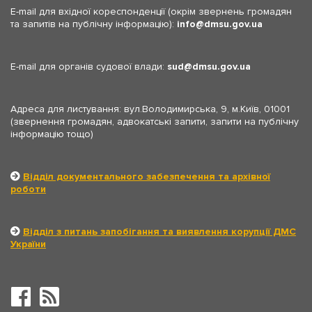
E-mail для вхідної кореспонденції (окрім звернень громадян
та запитів на публічну інформацію):
info
dmsu.gov.ua
E-mail для органів судової влади:
sud
dmsu.gov.ua
Адреса для листування: вул.Володимирська, 9, м.Київ, 01001
(звернення громадян, адвокатські запити, запити на публічну
інформацію тощо)
Відділ документального забезпечення та архівної
роботи
Відділ з питань запобігання та виявлення корупції ДМС
України