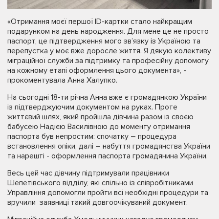
«Отримання моєї першої ID-картки стало найкращим
подарунком на день народження. Для мене це не просто
паспорт, це підтвердження мого зв’язку із Україною та
перепустка у моє вже доросле життя. Я дякую колективу
міграційної служби за підтримку та професійну допомогу
на кожному етапі оформлення цього документа», -
прокоментувала Анна Халупко.
На сьогодні 18-ти річна Анна вже є громадянкою України
із підтверджуючим документом на руках. Проте
життєвий шлях, який пройшла дівчина разом із своєю
бабусею Надією Василівною до моменту отримання
паспорта був непростим: спочатку – процедура
встановлення опіки, далі – набуття громадянства України
та нарешті - оформлення паспорта громадянина України.
Весь цей час дівчину підтримували працівники
Шепетівського відділу, які спільно із співробітниками
Управління допомогли пройти всі необхідні процедури та
вручили заявниці такий довгоочікуваний документ.