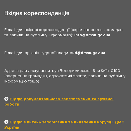
Вхідна кореспонденція
E-mail для вхідної кореспонденції (окрім звернень громадян
та запитів на публічну інформацію):
info
dmsu.gov.ua
E-mail для органів судової влади:
sud
dmsu.gov.ua
Адреса для листування: вул.Володимирська, 9, м.Київ, 01001
(звернення громадян, адвокатські запити, запити на публічну
інформацію тощо)
Відділ документального забезпечення та архівної
роботи
Відділ з питань запобігання та виявлення корупції ДМС
України