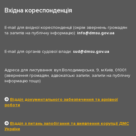
Вхідна кореспонденція
E-mail для вхідної кореспонденції (окрім звернень громадян
та запитів на публічну інформацію):
info
dmsu.gov.ua
E-mail для органів судової влади:
sud
dmsu.gov.ua
Адреса для листування: вул.Володимирська, 9, м.Київ, 01001
(звернення громадян, адвокатські запити, запити на публічну
інформацію тощо)
Відділ документального забезпечення та архівної
роботи
Відділ з питань запобігання та виявлення корупції ДМС
України