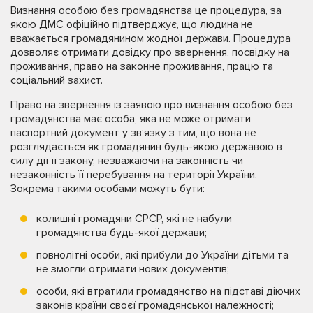
Визнання особою без громадянства це процедура, за
якою ДМС офіційно підтверджує, що людина не
вважається громадянином жодної держави. Процедура
дозволяє отримати довідку про звернення, посвідку на
проживання, право на законне проживання, працю та
соціальний захист.
Право на звернення із заявою про визнання особою без
громадянства має особа, яка не може отримати
паспортний документ у зв’язку з тим, що вона не
розглядається як громадянин будь-якою державою в
силу дії її закону, незважаючи на законність чи
незаконність її перебування на території України.
Зокрема такими особами можуть бути:
колишні громадяни СРСР, які не набули
громадянства будь-якої держави;
повнолітні особи, які прибули до України дітьми та
не змогли отримати нових документів;
особи, які втратили громадянство на підставі діючих
законів країни своєї громадянської належності;