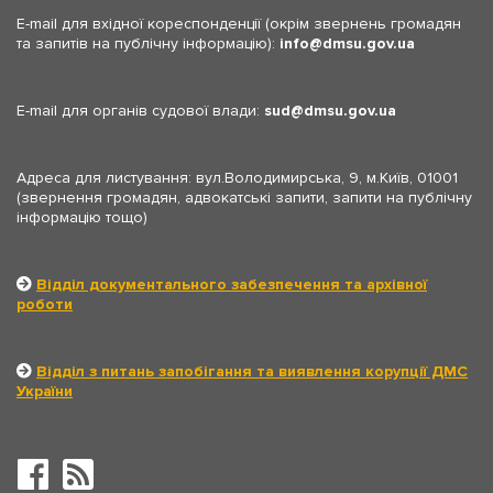
E-mail для вхідної кореспонденції (окрім звернень громадян
та запитів на публічну інформацію):
info
dmsu.gov.ua
E-mail для органів судової влади:
sud
dmsu.gov.ua
Адреса для листування: вул.Володимирська, 9, м.Київ, 01001
(звернення громадян, адвокатські запити, запити на публічну
інформацію тощо)
Відділ документального забезпечення та архівної
роботи
Відділ з питань запобігання та виявлення корупції ДМС
України