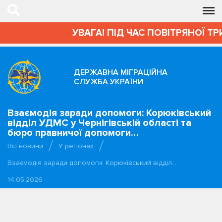
УВАГА! ПІД ЧАС ПОВІТРЯНОЇ ТР
ДЕРЖАВНА МІГРАЦІЙНА
СЛУЖБА УКРАЇНИ
Взаємодія заради допомоги: Корюківський
відділ УДМС у Чернігівській області та
бюро правничої допомоги…
Всі новини
У регіонах
Взаємодія заради допомоги: Корюківський відділ…
14.05.2026