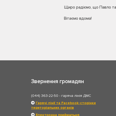
Щиро радіємо, що Павло та
Вітаємо вдома!
Звернення громадян
(044) 363-22-50
- гаряча лінія ДМС
Гарячі лінії та Facebook-сторінки
територіальних органів
Електронна приймальня