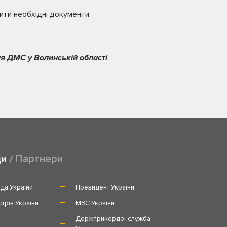
ти необхідні документи.
я ДМС у Волинській області
ди
Партнери
да України
Президент України
стрів України
МЗС України
и
Держприкордонслужба