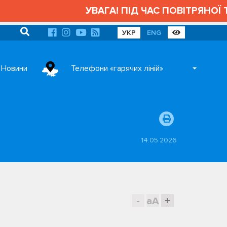
УВАГА! ПІД ЧАС ПОВІТРЯНОЇ Т
УКР
ENG
Новини
Телефони «гарячих ліній»
14.05.2026
-
aA
+