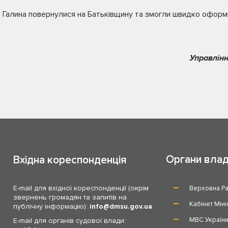
 Галина повернулися на Батьківщину та змогли швидко оформи
Управлінн
Органи вла
Вхідна кореспонденція
E-mail для вхідної кореспонденції (окрім
Верховна Ра
звернень громадян та запитів на
Кабінет Міні
публічну інформацію):
info
dmsu.gov.ua
МВС Україн
E-mail для органів судової влади: