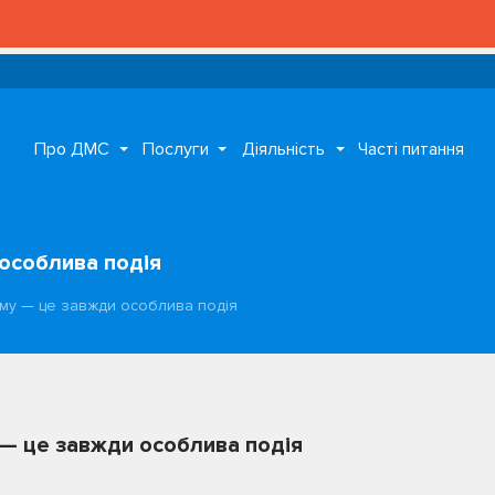
Про ДМС
Послуги
Діяльність
Часті питання
особлива подія
у — це завжди особлива подія
— це завжди особлива подія