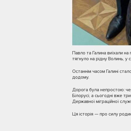
Павло та Галина виїхали на
тягнуло на рідну Волинь, у с
Останнім часом Галині ста
додому.
Дорога була непростою: че
Білорусі, а сьогодні вже т
Державної міграційної служ
Ця історія — про силу родин