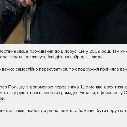
 постійне місце проживання до Білорусі ще у 2009 році. Там м
ело Чевель, де живуть їхні діти та найрідніші люди.
ло важко самостійно пересуватися, тож подружжя прийняло ва
рез Польщу, з допомогою перевізника. Ще менше двох тижнів
римають у руках нові паспорти громадян України, оформлені у 
би.
них зв’язків, любов до рідної землі та бажання бути поруч із