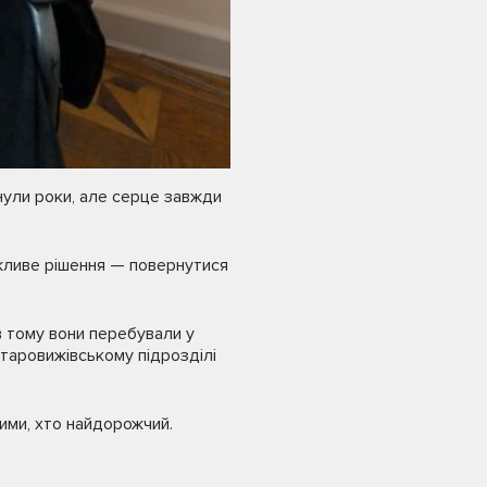
инули роки, але серце завжди
жливе рішення — повернутися
 тому вони перебували у
Старовижівському підрозділі
 тими, хто найдорожчий.