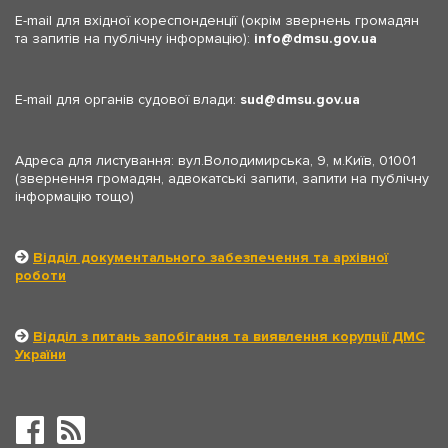
E-mail для вхідної кореспонденції (окрім звернень громадян
та запитів на публічну інформацію):
info
dmsu.gov.ua
E-mail для органів судової влади:
sud
dmsu.gov.ua
Адреса для листування: вул.Володимирська, 9, м.Київ, 01001
(звернення громадян, адвокатські запити, запити на публічну
інформацію тощо)
Відділ документального забезпечення та архівної
роботи
Відділ з питань запобігання та виявлення корупції ДМС
України