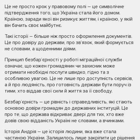
Це не просто крок у правовому полі – це символічне
підтвердження того, що Україна стала його домом.
Країною, заради якої він ризикує життям, і країною, у якій
він бачить своє майбутнє.
Такі історії – більше ніж просто оформлення документів.
Це про довіру до держави, про зв’язок, який формується
не словами, а щоденними діями.
Принцип безбар’єрності у роботі міграційної служби
означає, що кожен громадянин чи захисник може
отримати необхідні послуги швидко, гідно та з
особливою увагою. Це не лише про доступність сервісів,
а й про людяність, про готовність держави бути поруч із
тими, хто віддав свої сили й життя за її свободу.
Безбар’єрність – це рівність і справедливість, які стають
основою довіри громадян до державних інституцій. Це
про те, що держава відкриває двері для тих, хто вже
довів свою відданість Україні не словами, а вчинками.
Історія Андрія – це історія людини, яка вже стала
частиною України. Залишилось лише закріпити це рішення