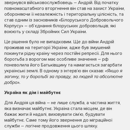
звернувся військовослужбовець – Андрій. Від початку
повномасштабного вторгнення він став на захист України,
обороняючи її незалежність і територіальну цілісність, та
став одним із засновників «Білоруського Добровольчого
Корпусу» – об’єднання білоруських добровольців, які
воюють у складі Збройних Сил України.
Це рішення було не випадковим. Ще до війни Андрій
проживав на території України, адже був змушений
покинути рідну країну через постійні репресії. Для нього
боротьба з ворогом має особливе значення – рф
поневолила його Батьківщину та намагається загарбати
українські землі. В одному з інтерв’ю він сказав:
«Якщо я
загину, то у боротьбі за правду, за людей та абсолютне
добро».
Україна як дім і майбутнє
Для Андрія ця війна – не лише служба, а частина життя,
яка визначає майбутнє. Україна стала місцем, де він
бажає жити й надалі, виховувати сім’ю, будувати
майбутнє. Саме тому його звернення до міграційної
служби – логічне продовження цього шляху.