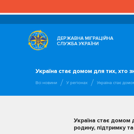
ДЕРЖАВНА МІГРАЦІЙНА
СЛУЖБА УКРАЇНИ
Україна стає домом для тих, хто з
Всі новини
У регіонах
Україна стає домом
Україна стає домом д
родину, підтримку т