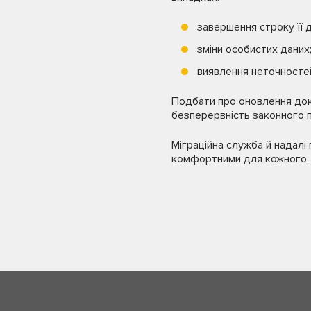
завершення строку її ді
зміни особистих даних
виявлення неточносте
Подбати про оновлення док
безперервність законного п
Міграційна служба й надалі
комфортними для кожного, х