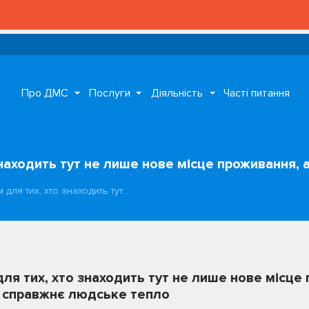
Про ДМС
Послуги
Діяльність
Часті питання
находить тут не лише нове місце проживання, 
 для тих, хто знаходить тут…
ля тих, хто знаходить тут не лише нове місце 
а справжнє людське тепло