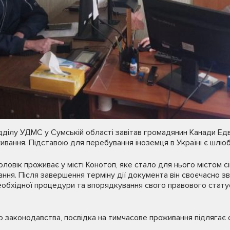
дділу УДМС у Сумській області завітав громадянин Канади Ед
ивання. Підставою для перебування іноземця в Україні є шлюб
ловік проживає у місті Конотоп, яке стало для нього містом с
ння. Після завершення терміну дії документа він своєчасно зв
бхідної процедури та впорядкування свого правового статусу
о законодавства, посвідка на тимчасове проживання підлягає 