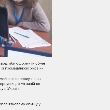
вард, аби оформити обмін
 із громадянкою України.
імейного затишку, нових
ернувся до міграційної
 в Україні.
обов’язковому обміну у