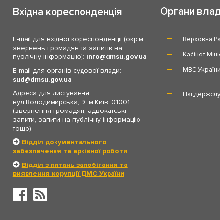
Органи вла
Вхідна кореспонденція
E-mail для вхідної кореспонденції (окрім
Верховна Ра
звернень громадян та запитів на
Кабінет Міні
публічну інформацію):
info
dmsu.gov.ua
МВС Україн
E-mail для органів судової влади:
sud
dmsu.gov.ua
Адреса для листування:
Нацдержслу
вул.Володимирська, 9, м.Київ, 01001
(звернення громадян, адвокатські
запити, запити на публічну інформацію
тощо)
Відділ документального
забезпечення та архівної роботи
Відділ з питань запобігання та
виявлення корупції ДМС України