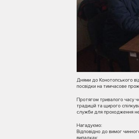
Днями до Конотопського ві
посвідки на тимчасове прож
Протягом тривалого часу чо
традицій та щирого спілкува
служби для проходження нео
Нагадуємо:
Відповідно до вимог чинног
випадках: