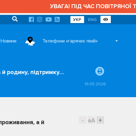
УВАГА! ПІД ЧАС ПОВІТРЯНОЇ ТР
УКР
ENG
Новини
Телефони «гарячих ліній»
а й родину, підтримку…
19.05.2026
-
aA
+
проживання, а й