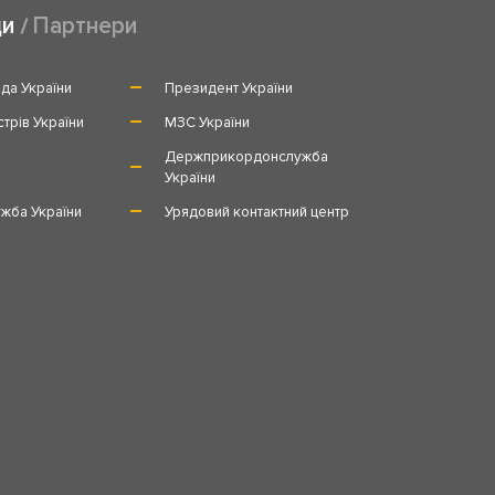
ди
Партнери
да України
Президент України
стрів України
МЗС України
и
Держприкордонслужба
України
жба України
Урядовий контактний центр