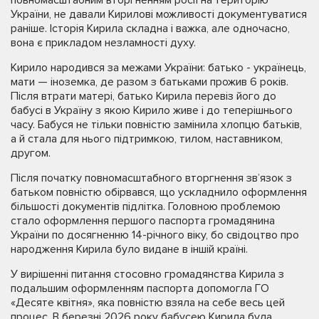
України, не давали Кирилові можливості документуватися
раніше. Історія Кирила складна і важка, але одночасно,
вона є прикладом незламності духу.
Кирило народився за межами України: батько - українець,
мати — іноземка, де разом з батьками прожив 6 років.
Після втрати матері, батько Кирила перевіз його до
бабусі в Україну з якою Кирило живе і до теперішнього
часу. Бабуся не тільки повністю замінила хлопцю батьків,
а й стала для нього підтримкою, тилом, наставником,
другом.
Після початку повномасштабного вторгнення зв’язок з
батьком повністю обірвався, що ускладнило оформлення
більшості документів підлітка. Головною проблемою
стало оформлення першого паспорта громадянина
України по досягненню 14-річного віку, бо свідоцтво про
народження Кирила було видане в іншій країні.
У вирішенні питання стосовно громадянства Кирила з
подальшим оформленням паспорта допомогла ГО
«Десяте квітня», яка повністю взяла на себе весь цей
процес. В березні 2026 року бабусею Кирила була