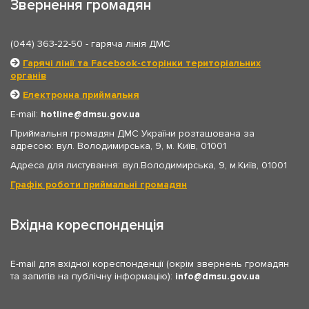
Звернення громадян
(044) 363-22-50
- гаряча лінія ДМС
Гарячі лінії та Facebook-сторінки територіальних
органів
Електронна приймальня
E-mail:
hotline
dmsu.gov.ua
Приймальня громадян ДМС України розташована за
адресою: вул. Володимирська, 9, м. Київ, 01001
Адреса для листування: вул.Володимирська, 9, м.Київ, 01001
Графік роботи приймальні громадян
Вхідна кореспонденція
E-mail для вхідної кореспонденції (окрім звернень громадян
та запитів на публічну інформацію):
info
dmsu.gov.ua