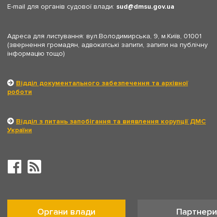
E-mail для органів судової влади:
sud
dmsu.gov.ua
Адреса для листування: вул.Володимирська, 9, м.Київ, 01001
(звернення громадян, адвокатські запити, запити на публічну
інформацію тощо)
Відділ документального забезпечення та архівної
роботи
Відділ з питань запобігання та виявлення корупції ДМС
України
Органи влади
Партнери