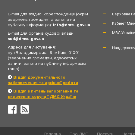
E-mail для вхідної кореспонденції (окрім
Верховна Ра
звернень громадян та запитів на
Кабінет Міні
публічну інформацію):
info
dmsu.gov.ua
МВС Україн
E-mail для органів судової влади:
sud
dmsu.gov.ua
Адреса для листування:
Нацдержслу
вул.Володимирська, 9, м.Київ, 01001
(звернення громадян, адвокатські
запити, запити на публічну інформацію
тощо)
Відділ документального
забезпечення та архівної роботи
Відділ з питань запобігання та
виявлення корупції ДМС України
Головна
Про ДМС
Послуги
Часті 