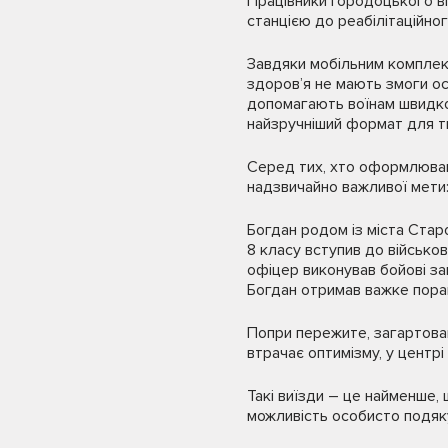
Працівники Городоцького ві
станцією до реабілітаційно
Завдяки мобільним комплекс
здоров’я не мають змоги ос
допомагають воїнам швидко
найзручніший формат для ти
Серед тих, хто оформлював
надзвичайно важливої мети:
Богдан родом із міста Старо
8 класу вступив до військов
офіцер виконував бойові за
Богдан отримав важке пора
Попри пережите, загартован
втрачає оптимізму, у центрі
Такі виїзди – це найменше,
можливість особисто подяку