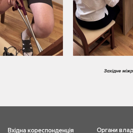
Західне між
Органи вла
Вхідна кореспонденція