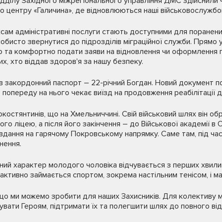
дділу Західного міжрегіонального управління ДМС здійснили 
го центру «Галичина», де відновлюються наші військовослужбов
ам адміністративні послуги стають доступними для поранених 
обисто звернутися до підрозділів міграційної служби. Прямо у
 та комфортно подати заяви на відновлення чи оформлення п
х, хто віддав здоров'я за нашу безпеку.
 закордонний паспорт – 22-річний Богдан. Новий документ п
 попереду на нього чекає виїзд на продовження реабілітації д
костянтинів, що на Хмельниччині. Свій військовий шлях він об
ого ліцею, а після його закінчення – до Військової академії в
вдання на гарячому Покровському напрямку. Саме там, під час
нення.
ий характер молодого чоловіка відчувається з перших хвилин 
 активно займається спортом, зокрема настільним тенісом, і має
 що ми можемо зробити для наших Захисників. Для колективу м
вати Героям, підтримати їх та полегшити шлях до повного ві