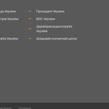
да України
Президент України
стрів України
МЗС України
и
Держприкордонслужба
України
жба України
Урядовий контактний центр
питання
Новини