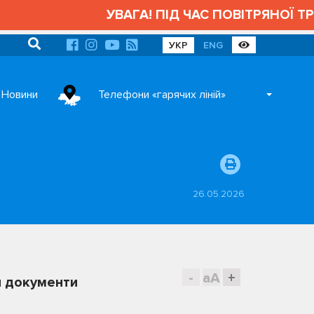
УВАГА! ПІД ЧАС ПОВІТРЯНОЇ ТРИВОГ
УКР
ENG
Новини
Телефони «гарячих ліній»
26.05.2026
-
aA
+
и документи