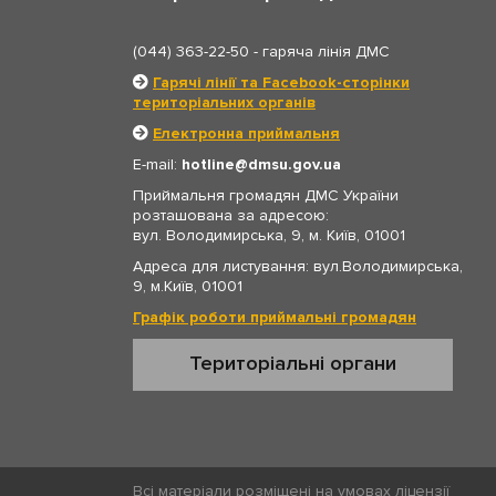
(044) 363-22-50
- гаряча лінія ДМС
Гарячі лінії та Facebook-сторінки
територіальних органів
Електронна приймальня
E-mail:
hotline
dmsu.gov.ua
Приймальня громадян ДМС України
розташована за адресою:
вул. Володимирська, 9, м. Київ, 01001
Адреса для листування: вул.Володимирська,
9, м.Київ, 01001
Графік роботи приймальні громадян
Територіальні органи
Всі матеріали розміщені на умовах ліцензії