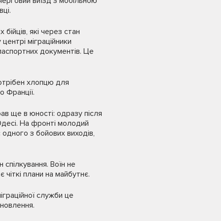
черговий виїзд з мобільною
ці.
бійців, які через стан
 центрі міграційники
аспортних документів. Це
отрібен хлопцю для
о Франції.
рав ще в юності: одразу після
 Одесі. На фронті молодий
 одного з бойових виходів,
спілкування. Воїн не
 чіткі плани на майбутнє.
іграційної служби це
дновлення.