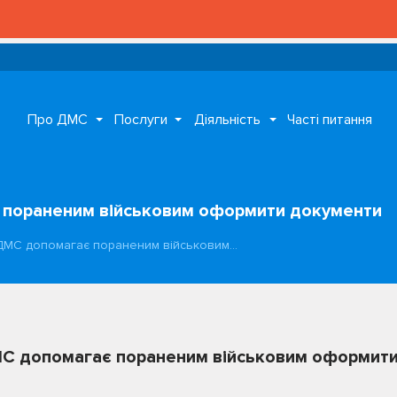
Про ДМС
Послуги
Діяльність
Часті питання
 пораненим військовим оформити документи
 ДМС допомагає пораненим військовим…
МС допомагає пораненим військовим оформит