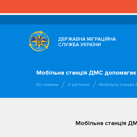
ДЕРЖАВНА МІГРАЦІЙНА
СЛУЖБА УКРАЇНИ
Мобільна станція ДМС допомагає
Всі новини
У регіонах
Мобільна станція
Мобільна станція Д