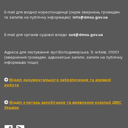
E-mail для вхідної кореспонденції (окрім звернень громадян
та запитів на публічну інформацію):
info
dmsu.gov.ua
E-mail для органів судової влади:
sud
dmsu.gov.ua
Адреса для листування: вул.Володимирська, 9, м.Київ, 01001
(звернення громадян, адвокатські запити, запити на публічну
інформацію тощо)
Відділ документального забезпечення та архівної
роботи
Відділ з питань запобігання та виявлення корупції ДМС
України