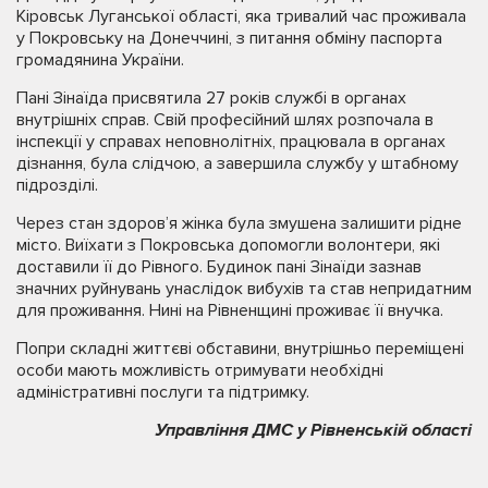
Кіровськ Луганської області, яка тривалий час проживала
у Покровську на Донеччині, з питання обміну паспорта
громадянина України.
Пані Зінаїда присвятила 27 років службі в органах
внутрішніх справ. Свій професійний шлях розпочала в
інспекції у справах неповнолітніх, працювала в органах
дізнання, була слідчою, а завершила службу у штабному
підрозділі.
Через стан здоров’я жінка була змушена залишити рідне
місто. Виїхати з Покровська допомогли волонтери, які
доставили її до Рівного. Будинок пані Зінаїди зазнав
значних руйнувань унаслідок вибухів та став непридатним
для проживання. Нині на Рівненщині проживає її внучка.
Попри складні життєві обставини, внутрішньо переміщені
особи мають можливість отримувати необхідні
адміністративні послуги та підтримку.
Управління ДМС у Рівненській області