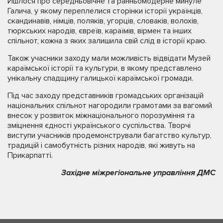
Йшлося про середньовічне та ранньомодерне минуле
Галича, у якому переплелися сторінки історії українців,
скандинавів, німців, поляків, угорців, словаків, волохів,
тюркських народів, євреїв, караїмів, вірмен та інших
спільнот, кожна з яких залишила свій слід в історії краю.
Також учасники заходу мали можливість відвідати Музей
караїмської історії та культури, в якому представлено
унікальну спадщину галицької караїмської громади.
Під час заходу представників громадських організацій
національних спільнот нагородили грамотами за вагомий
внесок у розвиток міжнаціонального порозуміння та
зміцнення єдності українського суспільства. Творчі
виступи учасників продемонстрували багатство культур,
традицій і самобутність різних народів, які живуть на
Прикарпатті.
Західне міжрегіональне управління ДМС