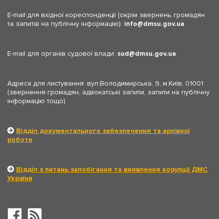
E-mail для вхідної кореспонденції (окрім звернень громадян
та запитів на публічну інформацію):
info
dmsu.gov.ua
E-mail для органів судової влади:
sud
dmsu.gov.ua
Адреса для листування: вул.Володимирська, 9, м.Київ, 01001
(звернення громадян, адвокатські запити, запити на публічну
інформацію тощо)
Відділ документального забезпечення та архівної
роботи
Відділ з питань запобігання та виявлення корупції ДМС
України