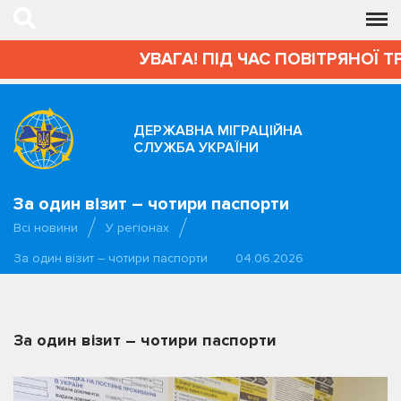
УВАГА! ПІД ЧАС ПОВІТРЯНОЇ Т
ДЕРЖАВНА МІГРАЦІЙНА
СЛУЖБА УКРАЇНИ
За один візит – чотири паспорти
Всі новини
У регіонах
За один візит – чотири паспорти
04.06.2026
За один візит – чотири паспорти