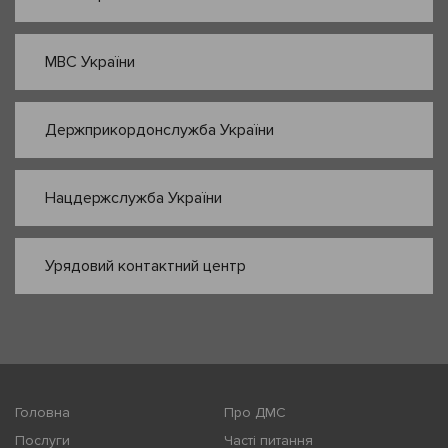
МВС України
Держприкордонслужба України
Нацдержслужба України
Урядовий контактний центр
Головна
Про ДМС
Послуги
Часті питання