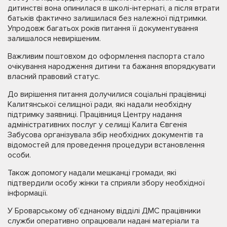
дитинстві вона опинилася в школі-інтернаті, а після втрати
батьків фактично залишилася без належної підтримки.
Упродовж багатьох років питання її документування
залишалося невирішеним.
Важливим поштовхом до оформлення паспорта стало
очікування народження дитини та бажання впорядкувати
власний правовий статус.
До вирішення питання долучилися соціальні працівниці
Калитянської селищної ради, які надали необхідну
підтримку заявниці. Працівниця Центру надання
адміністративних послуг у селищі Калита Євгенія
Забусова організувала збір необхідних документів та
відомостей для проведення процедури встановлення
особи.
Також допомогу надали мешканці громади, які
підтвердили особу жінки та сприяли збору необхідної
інформації.
У Броварському об’єднаному відділі ДМС працівники
служби оперативно опрацювали надані матеріали та