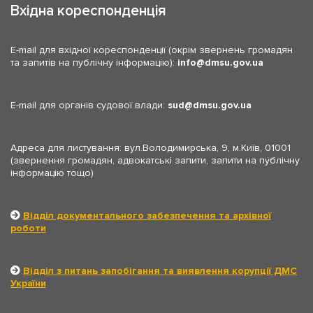
Вхідна кореспонденція
E-mail для вхідної кореспонденції (окрім звернень громадян
та запитів на публічну інформацію):
info
dmsu.gov.ua
E-mail для органів судової влади:
sud
dmsu.gov.ua
Адреса для листування: вул.Володимирська, 9, м.Київ, 01001
(звернення громадян, адвокатські запити, запити на публічну
інформацію тощо)
Відділ документального забезпечення та архівної
роботи
Відділ з питань запобігання та виявлення корупції ДМС
України