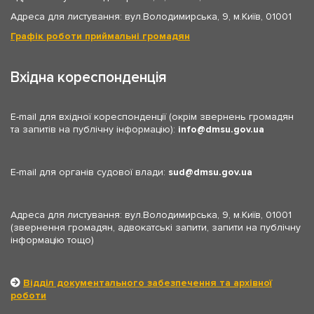
Адреса для листування: вул.Володимирська, 9, м.Київ, 01001
Графік роботи приймальні громадян
Вхідна кореспонденція
E-mail для вхідної кореспонденції (окрім звернень громадян
та запитів на публічну інформацію):
info
dmsu.gov.ua
E-mail для органів судової влади:
sud
dmsu.gov.ua
Адреса для листування: вул.Володимирська, 9, м.Київ, 01001
(звернення громадян, адвокатські запити, запити на публічну
інформацію тощо)
Відділ документального забезпечення та архівної
роботи