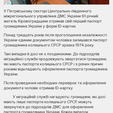
У Петрівському секторі Центрально-південного
міжрегіонального управління ДМС України 61-річний
житель Кіровоградщини отримав свій перший паспорт
громадянина України у формі ID-картки.
Понад тридцять років після проголошення незалежності
України єдиним документом чоловіка залишався паспорт
громадянина колишнього СРСР зразка 1974 року.
Такі випадки й досі не є поодинокими. До підрозділів
міграційної служби продовжують звертатися громадяни,
які мають паспорти колишнього СРСР і з різних причин
роками відкладають оформлення паспорта громадянина
України.
Після проведення необхідних перевірок та оформлення
документа чоловік отримав ID-картку.
У міграційній службі нагадують: громадяни, які досі
мають лише паспорти колишнього СРСР, можуть
звернутися до підрозділів ДМС для оформлення
паспорта громадянина України. Кожен випадок