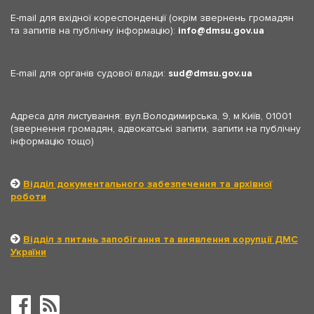
E-mail для вхідної кореспонденції (окрім звернень громадян
та запитів на публічну інформацію):
info
dmsu.gov.ua
E-mail для органів судової влади:
sud
dmsu.gov.ua
Адреса для листування: вул.Володимирська, 9, м.Київ, 01001
(звернення громадян, адвокатські запити, запити на публічну
інформацію тощо)
Відділ документального забезпечення та архівної
роботи
Відділ з питань запобігання та виявлення корупції ДМС
України