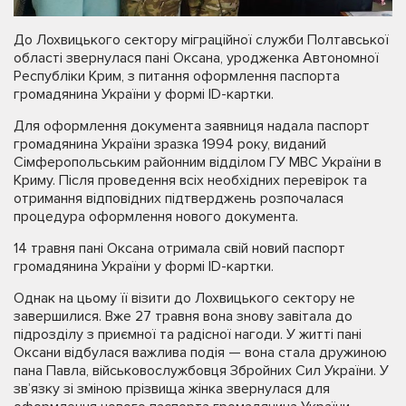
До Лохвицького сектору міграційної служби Полтавської
області звернулася пані Оксана, уродженка Автономної
Республіки Крим, з питання оформлення паспорта
громадянина України у формі ID-картки.
Для оформлення документа заявниця надала паспорт
громадянина України зразка 1994 року, виданий
Сімферопольським районним відділом ГУ МВС України в
Криму. Після проведення всіх необхідних перевірок та
отримання відповідних підтверджень розпочалася
процедура оформлення нового документа.
14 травня пані Оксана отримала свій новий паспорт
громадянина України у формі ID-картки.
Однак на цьому її візити до Лохвицького сектору не
завершилися. Вже 27 травня вона знову завітала до
підрозділу з приємної та радісної нагоди. У житті пані
Оксани відбулася важлива подія — вона стала дружиною
пана Павла, військовослужбовця Збройних Сил України. У
зв’язку зі зміною прізвища жінка звернулася для