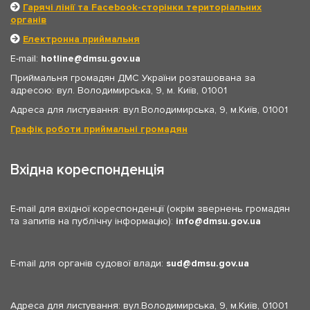
Гарячі лінії та Facebook-сторінки територіальних
органів
Електронна приймальня
E-mail:
hotline
dmsu.gov.ua
Приймальня громадян ДМС України розташована за
адресою: вул. Володимирська, 9, м. Київ, 01001
Адреса для листування: вул.Володимирська, 9, м.Київ, 01001
Графік роботи приймальні громадян
Вхідна кореспонденція
E-mail для вхідної кореспонденції (окрім звернень громадян
та запитів на публічну інформацію):
info
dmsu.gov.ua
E-mail для органів судової влади:
sud
dmsu.gov.ua
Адреса для листування: вул.Володимирська, 9, м.Київ, 01001