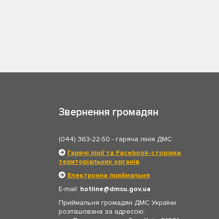
Звернення громадян
(044) 363-22-50
- гаряча лінія ДМС
Гарячі лінії та Facebook-сторінки
територіальних органів
Електронна приймальня
E-mail:
hotline
dmsu.gov.ua
Приймальня громадян ДМС України
розташована за адресою: