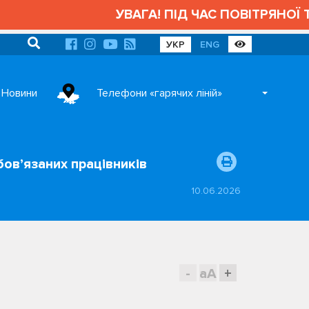
УВАГА! ПІД ЧАС ПОВІТРЯНОЇ ТР
УКР
ENG
Новини
Телефони «гарячих ліній»
бов’язаних працівників
10.06.2026
-
aA
+
я