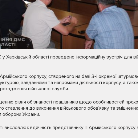
 у Харківській області проведено інформаційну зустріч для в
І Армійського корпусу, створеного на базі 3-ї окремої штурмово
уктурою, завданнями та напрямами діяльності корпусу, а також
роходження військової служби.
щенню рівня обізнаності працівників щодо особливостей прох
о ставлення до виконання військового обов’язку та зміцненн
л оборони України.
ті висловлює вдячність представнику ІІІ Армійського корпусу 