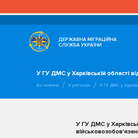
ДЕРЖАВНА МІГРАЦІЙНА
СЛУЖБА УКРАЇНИ
У ГУ ДМС у Харківській області в
Всі новини
У регіонах
У ГУ ДМС у Харків
У ГУ ДМС у Харківськ
військовозобов’язан