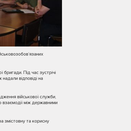
ійськовозобов’язаних
ї бригади. Під час зустрічі
 надали відповіді на
одження військової служби,
ю взаємодії між державними
за змістовну та корисну