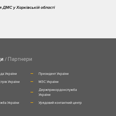
я ДМС у Харківській області
ди
Партнери
да України
Президент України
стрів України
МЗС України
и
Держприкордонслужба
України
жба України
Урядовий контактний центр