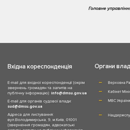
Головне управлінн
Органи вла
Вхідна кореспонденція
E-mail для вхідної кореспонденції (окрім
Верховна Ра
звернень громадян та запитів на
Кабінет Міні
публічну інформацію):
info
dmsu.gov.ua
МВС Україн
E-mail для органів судової влади:
sud
dmsu.gov.ua
Адреса для листування:
Нацдержслу
вул.Володимирська, 9, м.Київ, 01001
(звернення громадян, адвокатські