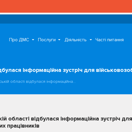
Про ДМС
Послуги
Діяльність
Часті питання
ідбулася інформаційна зустріч для військовозо
ській області відбулася інформаційна…
ій області відбулася інформаційна зустріч дл
их працівників