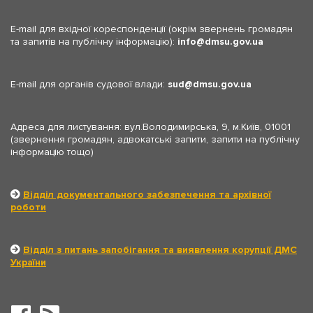
E-mail для вхідної кореспонденції (окрім звернень громадян
та запитів на публічну інформацію):
info
dmsu.gov.ua
E-mail для органів судової влади:
sud
dmsu.gov.ua
Адреса для листування: вул.Володимирська, 9, м.Київ, 01001
(звернення громадян, адвокатські запити, запити на публічну
інформацію тощо)
Відділ документального забезпечення та архівної
роботи
Відділ з питань запобігання та виявлення корупції ДМС
України