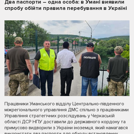
Два паспорти – одна особа: в Умані виявили
спробу обійти правила перебування в Україні
Працівники Уманського відділу Центрально-південного
міжрегіонального управління ДМС спільно з працівниками
Управління стратегічних розслідувань у Черкаській
області ДСР НПУ доставили до державного кордону та
примусово видворили з України іноземця, який намагався
використати два паспорти для обходу встановлених