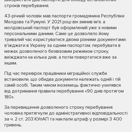
строків перебування.
43-річний чоловік мав паспорти громадянина Республіки
Молдова та Румунії. У 2021 році він змінив ім'я, а
молдовський паспорт був оформлений уже з новими
персональними даними. Саме це дозволяло йому
тривалий час користуватися двома різними документами:
в'їжджати в Україну за одним паспортом, перебувати в
межах дозволеного безвізовим режимом строку,
виїжджати на кілька днів, а потім повертатися вже за
іншим.
Під час перевірок працівники міграційної служби
встановили, що обидва документи належать одній і тій
самій особі. Таким чином іноземець фактично ухилявся
від дотримання правила перебування «90 днів протягом
180».
За перевищення дозволеного строку перебування
чоловіка притягнули до адміністративної відповідальності
за ч. 2 ст. 203 КУпАП та наклали штраф у розмірі 3 400
гривень.