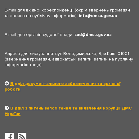
E-mail для вхідної кореспонденції (окрім звернень громадян
та запитів на публічну інформацію):
info
dmsu.gov.ua
E-mail для органів судової влади:
sud
dmsu.gov.ua
Адреса для листування: вул.Володимирська, 9, м.Київ, 01001
(звернення громадян, адвокатські запити, запити на публічну
інформацію тощо)
Відділ документального забезпечення та архівної
роботи
Відділ з питань запобігання та виявлення корупції ДМС
України