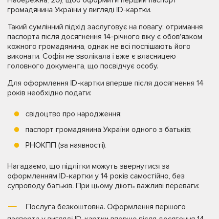
громадянина України у вигляді ID-картки.
Такий сумлінний підхід заслуговує на повагу: отримання
паспорта після досягнення 14-річного віку є обов'язком
кожного громадянина, однак не всі поспішають його
виконати. Софія не зволікала і вже є власницею
головного документа, що посвідчує особу.
Для оформлення ID-картки вперше після досягнення 14
років необхідно подати:
свідоцтво про народження;
паспорт громадянина України одного з батьків;
РНОКПП (за наявності).
Нагадаємо, що підлітки можуть звернутися за
оформленням ID-картки у 14 років самостійно, без
супроводу батьків. При цьому діють важливі переваги:
Послуга безкоштовна. Оформлення першого
паспорта у вигляді ID-картки вперше після досягення 14