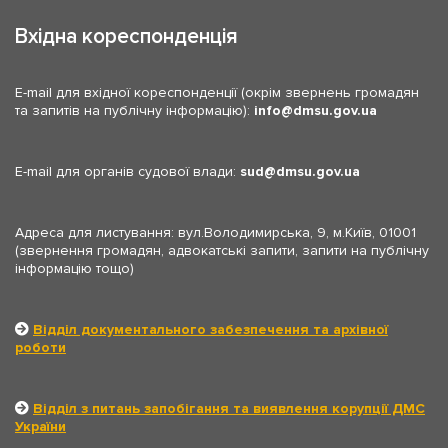
Вхідна кореспонденція
E-mail для вхідної кореспонденції (окрім звернень громадян
та запитів на публічну інформацію):
info
dmsu.gov.ua
E-mail для органів судової влади:
sud
dmsu.gov.ua
Адреса для листування: вул.Володимирська, 9, м.Київ, 01001
(звернення громадян, адвокатські запити, запити на публічну
інформацію тощо)
Відділ документального забезпечення та архівної
роботи
Відділ з питань запобігання та виявлення корупції ДМС
України