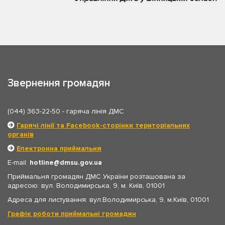
Звернення громадян
(044) 363-22-50
- гаряча лінія ДМС
Гарячі лінії та Facebook-сторінки територіальних
органів
Електронна приймальня
E-mail:
hotline
dmsu.gov.ua
Приймальня громадян ДМС України розташована за
адресою: вул. Володимирська, 9, м. Київ, 01001
Адреса для листування: вул.Володимирська, 9, м.Київ, 01001
Графік роботи приймальні громадян