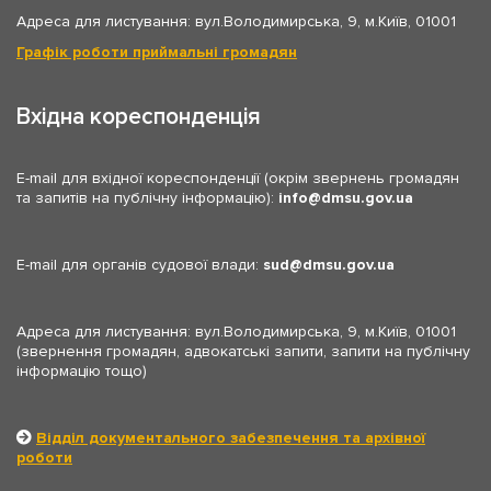
Адреса для листування: вул.Володимирська, 9, м.Київ, 01001
Графік роботи приймальні громадян
Вхідна кореспонденція
E-mail для вхідної кореспонденції (окрім звернень громадян
та запитів на публічну інформацію):
info
dmsu.gov.ua
E-mail для органів судової влади:
sud
dmsu.gov.ua
Адреса для листування: вул.Володимирська, 9, м.Київ, 01001
(звернення громадян, адвокатські запити, запити на публічну
інформацію тощо)
Відділ документального забезпечення та архівної
роботи