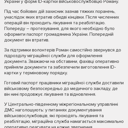
України у формі ID-картки військовослужбовцю Роману.
Під час бойових дій захисник зазнав тяжких поранень,
унаслідок яких втратив обидві кінцівки. Після численних
операцій він проходить лікування та реабілітацію.
Попереду – протезування, для якого необхідно було
оформити паспорт громадянина України. Попередній
документ він втратив.
За підтримки волонтерів Роман самостійно звернувся до
підрозділу міграційної служби для оформлення
документа. Зважаючи на обставини, фахівці оперативно
прийняли документи та забезпечили виготовлення ID-
картки у терміновому порядку.
Готовий паспорт працівники міграційної служби доставили
військовому безпосередньо до медичного закладу, де
він нині продовжує лікування та відновлення.
У Центрально-південному міжрегіональному управлінні
ДМС наголошують: у питаннях документування
військовослужбовців, які проходять лікування та
реабілітацію, міграційна служба намагається максимально
оперативно реагувати на кожне звернення.