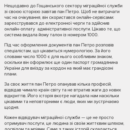
Нещодавно до Гощанського сектору міграційної служби
зі своєю історією завітав пан Петро. Щоб не витрачати
час на очікування, він скористався онлайн-сервісами:
зареєструвався до електронної черги та здійснив
онлайн-оплату адміністративної послуги. Цікаво те, що
система видала йому талон із номером 1000.
Під час оформлення документів пан Петро розповів
спеціалістам, що цікавиться нумерологією. За його
словами число 1000 є для нього особливим знаком,
оскільки він оформлює ще один паспорт громадянина
України для виїзду за кордон на який має грандіозні
плани.
За своє життя пан Петро опанував кілька професій,
відвідав чимало країн світу та не втратив жаги до нових
відкриттів. Його історія вкотре нагадала нам наскільки
цікавими та неповторними є люди, яких ми зустрічаємо
щодня.
Кожен відвідувач міграційної служби — це не просто
отримувач послуги, це людина зі своїм життєвим шляхом,
досвідом та мріями. Саме з таких історій складається