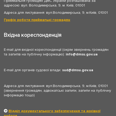
Приймальня громадян ДМС України розташована за
адресою: вул. Володимирська, 9, м. Київ, 01001
Адреса для листування: вул.Володимирська, 9, м.Київ, 01001
Графік роботи приймальні громадян
Вхідна кореспонденція
E-mail для вхідної кореспонденції (окрім звернень громадян
та запитів на публічну інформацію):
info
dmsu.gov.ua
E-mail для органів судової влади:
sud
dmsu.gov.ua
Адреса для листування: вул.Володимирська, 9, м.Київ, 01001
(звернення громадян, адвокатські запити, запити на публічну
інформацію тощо)
Відділ документального забезпечення та архівної
роботи