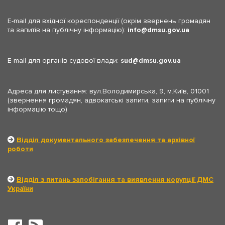
E-mail для вхідної кореспонденції (окрім звернень громадян
та запитів на публічну інформацію):
info
dmsu.gov.ua
E-mail для органів судової влади:
sud
dmsu.gov.ua
Адреса для листування: вул.Володимирська, 9, м.Київ, 01001
(звернення громадян, адвокатські запити, запити на публічну
інформацію тощо)
Відділ документального забезпечення та архівної
роботи
Відділ з питань запобігання та виявлення корупції ДМС
України