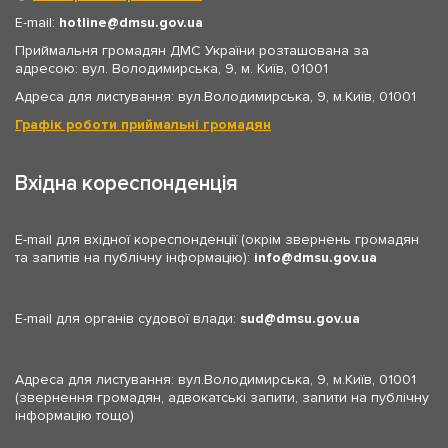
E-mail:
hotline
dmsu.gov.ua
Приймальня громадян ДМС України розташована за
адресою: вул. Володимирська, 9, м. Київ, 01001
Адреса для листування: вул.Володимирська, 9, м.Київ, 01001
Графік роботи приймальні громадян
Вхідна кореспонденція
E-mail для вхідної кореспонденції (окрім звернень громадян
та запитів на публічну інформацію):
info
dmsu.gov.ua
E-mail для органів судової влади:
sud
dmsu.gov.ua
Адреса для листування: вул.Володимирська, 9, м.Київ, 01001
(звернення громадян, адвокатські запити, запити на публічну
інформацію тощо)