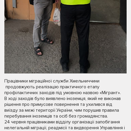
Працівники міграційної служби Хмельниччини
продовжують реалізацію практичного етапу
профілактичних заходів під умовною назвою «Мігрант».
В ході заходів було виявлено іноземця, який не виконав
рішення про примусове повернення та ухилився від
виїзду за межі території України, чим порушив правила
перебування іноземців та осіб без громадянства.
24 червня працівниками відділу організації запобігання
нелегальній міграції, реадмісії та видворення Управління і