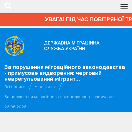
УВАГА! ПІД ЧАС ПОВІТРЯНОЇ Т
ДЕРЖАВНА МІГРАЦІЙНА
СЛУЖБА УКРАЇНИ
За порушення міграційного законодавства
- примусове видворення: черговий
неврегульований мігрант…
Всі новини
У регіонах
За порушення міграційного законодавства - примусове…
26.06.2026