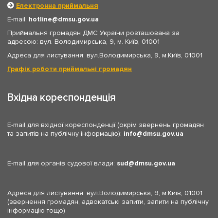
Електронна приймальня
E-mail:
hotline
dmsu.gov.ua
Приймальня громадян ДМС України розташована за
адресою: вул. Володимирська, 9, м. Київ, 01001
Адреса для листування: вул.Володимирська, 9, м.Київ, 01001
Графік роботи приймальні громадян
Вхідна кореспонденція
E-mail для вхідної кореспонденції (окрім звернень громадян
та запитів на публічну інформацію):
info
dmsu.gov.ua
E-mail для органів судової влади:
sud
dmsu.gov.ua
Адреса для листування: вул.Володимирська, 9, м.Київ, 01001
(звернення громадян, адвокатські запити, запити на публічну
інформацію тощо)