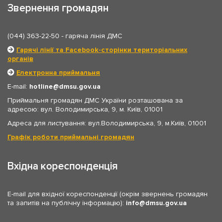
Звернення громадян
(044) 363-22-50
- гаряча лінія ДМС
Гарячі лінії та Facebook-сторінки територіальних
органів
Електронна приймальня
E-mail:
hotline
dmsu.gov.ua
Приймальня громадян ДМС України розташована за
адресою: вул. Володимирська, 9, м. Київ, 01001
Адреса для листування: вул.Володимирська, 9, м.Київ, 01001
Графік роботи приймальні громадян
Вхідна кореспонденція
E-mail для вхідної кореспонденції (окрім звернень громадян
та запитів на публічну інформацію):
info
dmsu.gov.ua