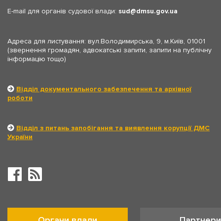
E-mail для органів судової влади:
sud
dmsu.gov.ua
Адреса для листування: вул.Володимирська, 9, м.Київ, 01001
(звернення громадян, адвокатські запити, запити на публічну
інформацію тощо)
Відділ документального забезпечення та архівної
роботи
Відділ з питань запобігання та виявлення корупції ДМС
України
Органи влади
Партнери