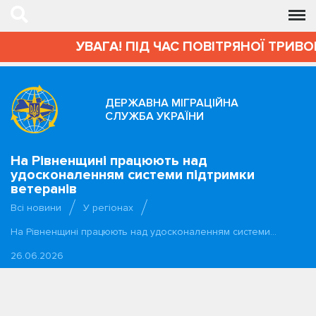
УВАГА! ПІД ЧАС ПОВІТРЯНОЇ ТРИВО
ДЕРЖАВНА МІГРАЦІЙНА
СЛУЖБА УКРАЇНИ
На Рівненщині працюють над
удосконаленням системи підтримки
ветеранів
Всі новини
У регіонах
На Рівненщині працюють над удосконаленням системи…
26.06.2026