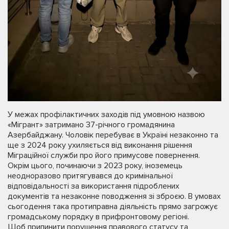
У межах профілактичних заходів під умовною назвою
«Мігрант» затримано 37-річного громадянина
Азербайджану. Чоловік перебуває в Україні незаконно та
ще з 2024 року ухиляється від виконання рішення
Міграційної служби про його примусове повернення.
Окрім цього, починаючи з 2023 року, іноземець
неодноразово притягувався до кримінальної
відповідальності за використання підроблених
документів та незаконне поводження зі зброєю. В умовах
сьогодення така протиправна діяльність прямо загрожує
громадському порядку в прифронтовому регіоні.
Щоб припинити порушення правового статусу та