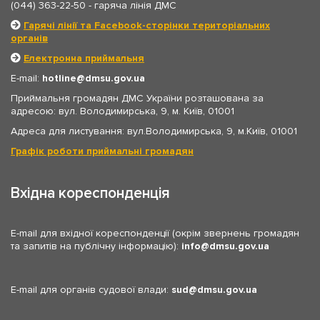
(044) 363-22-50
- гаряча лінія ДМС
Гарячі лінії та Facebook-сторінки територіальних
органів
Електронна приймальня
E-mail:
hotline
dmsu.gov.ua
Приймальня громадян ДМС України розташована за
адресою: вул. Володимирська, 9, м. Київ, 01001
Адреса для листування: вул.Володимирська, 9, м.Київ, 01001
Графік роботи приймальні громадян
Вхідна кореспонденція
E-mail для вхідної кореспонденції (окрім звернень громадян
та запитів на публічну інформацію):
info
dmsu.gov.ua
E-mail для органів судової влади:
sud
dmsu.gov.ua