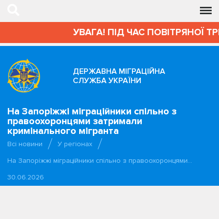
УВАГА! ПІД ЧАС ПОВІТРЯНОЇ ТР
ДЕРЖАВНА МІГРАЦІЙНА
СЛУЖБА УКРАЇНИ
На Запоріжжі міграційники спільно з
правоохоронцями затримали
кримінального мігранта
Всі новини
У регіонах
На Запоріжжі міграційники спільно з правоохоронцями…
30.06.2026