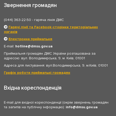
Звернення громадян
(044) 363-22-50
- гаряча лінія ДМС
Гарячі лінії та Facebook-сторінки територіальних
органів
Електронна приймальня
E-mail:
hotline
dmsu.gov.ua
Приймальня громадян ДМС України розташована за
адресою: вул. Володимирська, 9, м. Київ, 01001
Адреса для листування: вул.Володимирська, 9, м.Київ, 01001
Графік роботи приймальні громадян
Вхідна кореспонденція
E-mail для вхідної кореспонденції (окрім звернень громадян
та запитів на публічну інформацію):
info
dmsu.gov.ua