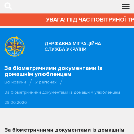
УВАГА! ПІД ЧАС ПОВІТРЯНОЇ Т
ДЕРЖАВНА МІГРАЦІЙНА
СЛУЖБА УКРАЇНИ
За біометричними документами із
домашнім улюбленцем
Всі новини
У регіонах
За біометричними документами із домашнім улюбленцем
29.06.2026
За біометричними документами із домашнім