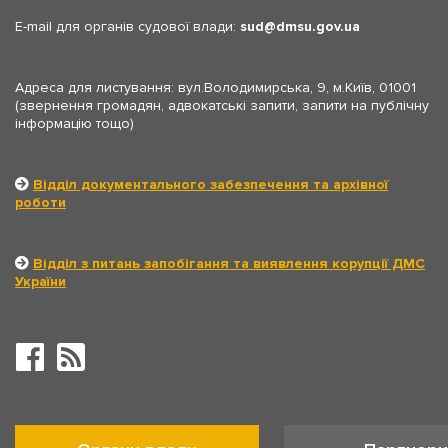
E-mail для органів судової влади:
sud
dmsu.gov.ua
Адреса для листування: вул.Володимирська, 9, м.Київ, 01001
(звернення громадян, адвокатські запити, запити на публічну
інформацію тощо)
Відділ документального забезпечення та архівної
роботи
Відділ з питань запобігання та виявлення корупції ДМС
України