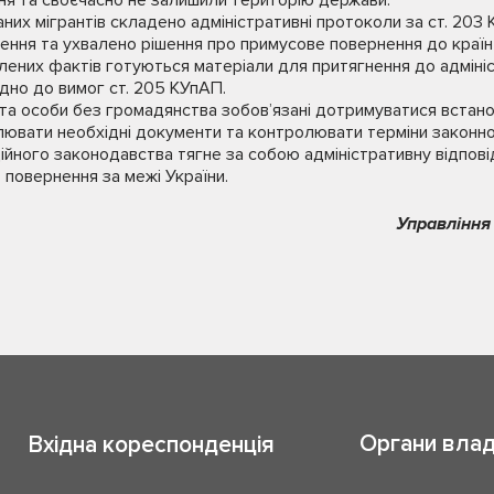
ня та своєчасно не залишили територію держави.
них мігрантів складено адміністративні протоколи за ст. 203 
ення та ухвалено рішення про примусове повернення до країн
явлених фактів готуються матеріали для притягнення до адміні
дно до вимог ст. 205 КУпАП.
 та особи без громадянства зобов’язані дотримуватися встан
лювати необхідні документи та контролювати терміни законн
йного законодавства тягне за собою адміністративну відповід
повернення за межі України.
Управління
Органи вла
Вхідна кореспонденція