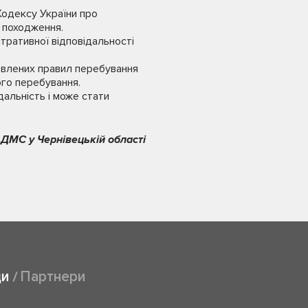
Кодексу України про
 походження.
стративної відповідальності
овлених правил перебування
ого перебування.
альність і може стати
 ДМС у Чернівецькій області
ди
Партнери