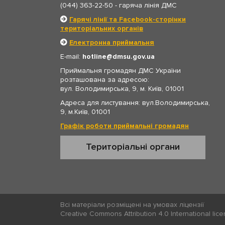
(044) 363-22-50
- гаряча лінія ДМС
Гарячі лінії та Facebook-сторінки
територіальних органів
Електронна приймальня
E-mail:
hotline
dmsu.gov.ua
Приймальня громадян ДМС України
розташована за адресою:
вул. Володимирська, 9, м. Київ, 01001
Адреса для листування: вул.Володимирська,
9, м.Київ, 01001
Графік роботи приймальні громадян
Територіальні органи
Всі матеріали розміщені на умовах ліцензії
Creative Commons Attribution 4.0 International lic