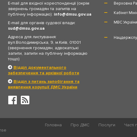
E-mail для вхідної кореспонденції (окрім
Верховна Ра
звернень громадян та запитів на
Кабінет Міні
публічну інформацію):
info
dmsu.gov.ua
МВС Україн
E-mail для органів судової влади:
sud
dmsu.gov.ua
Адреса для листування:
Нацдержслу
вул.Володимирська, 9, м.Київ, 01001
(звернення громадян, адвокатські
запити, запити на публічну інформацію
тощо)
Відділ документального
забезпечення та архівної роботи
Відділ з питань запобігання та
виявлення корупції ДМС України
Головна
Про ДМС
Послуги
Часті 
ense