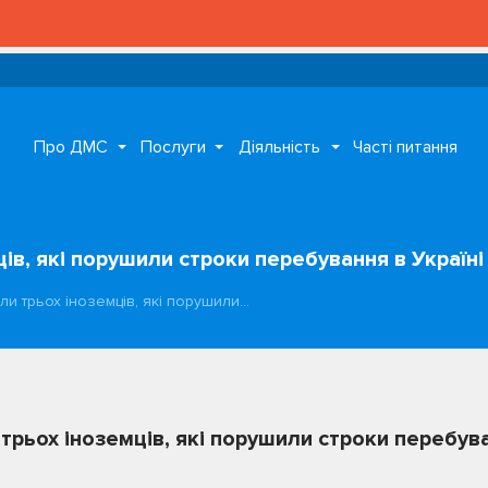
Про ДМС
Послуги
Діяльність
Часті питання
ів, які порушили строки перебування в Україні
ли трьох іноземців, які порушили…
трьох іноземців, які порушили строки перебува