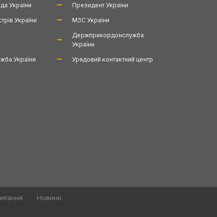
да України
Президент України
стрів України
МЗС України
и
Держприкордонслужба
України
жба України
Урядовий контактний центр
питання
Новини