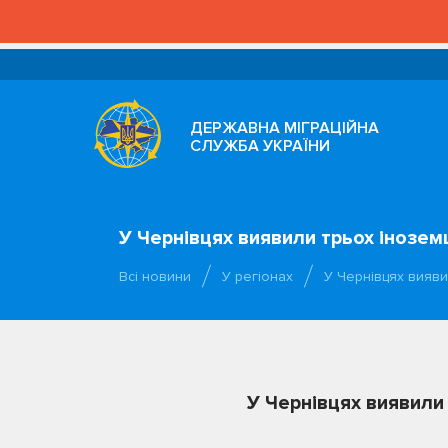
ДЕРЖАВНА МІГРАЦІЙНА
СЛУЖБА УКРАЇНИ
У Чернівцях виявили трьох іноземц
Всі новини
У регіонах
У Чернівцях вияви
У Чернівцях виявили 