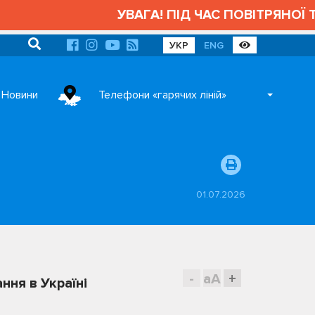
УВАГА! ПІД ЧАС ПОВІТРЯНОЇ Т
УКР
ENG
Новини
Телефони «гарячих ліній»
01.07.2026
-
aA
+
ння в Україні