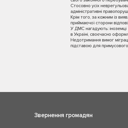
свого законного перебуван
Стосовно усіх неврегульова
адміністративні правопоруш
Крім того, за кожним із ви
приймаючої сторони відпові
У ДМС нагадують: іноземці
в Україні, своєчасно оформ
Недотримання вимог міграці
підставою для примусового 
Звернення громадян