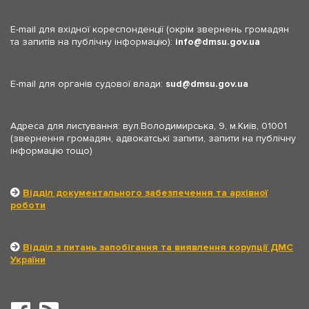
E-mail для вхідної кореспонденції (окрім звернень громадян
та запитів на публічну інформацію):
info
dmsu.gov.ua
E-mail для органів судової влади:
sud
dmsu.gov.ua
Адреса для листування: вул.Володимирська, 9, м.Київ, 01001
(звернення громадян, адвокатські запити, запити на публічну
інформацію тощо)
Відділ документального забезпечення та архівної
роботи
Відділ з питань запобігання та виявлення корупції ДМС
України