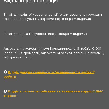
Вхідна кореспонденція
E-mail для вхідної кореспонденції (окрім звернень громадян
та запитів на публічну інформацію):
info
dmsu.gov.ua
E-mail для органів судової влади:
sud
dmsu.gov.ua
Адреса для листування: вул.Володимирська, 9, м.Київ, 01001
(звернення громадян, адвокатські запити, запити на публічну
інформацію тощо)
Відділ документального забезпечення та архівної
роботи
Відділ з питань запобігання та виявлення корупції ДМС
України