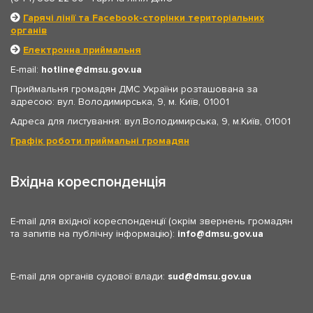
Гарячі лінії та Facebook-сторінки територіальних
органів
Електронна приймальня
E-mail:
hotline
dmsu.gov.ua
Приймальня громадян ДМС України розташована за
адресою: вул. Володимирська, 9, м. Київ, 01001
Адреса для листування: вул.Володимирська, 9, м.Київ, 01001
Графік роботи приймальні громадян
Вхідна кореспонденція
E-mail для вхідної кореспонденції (окрім звернень громадян
та запитів на публічну інформацію):
info
dmsu.gov.ua
E-mail для органів судової влади:
sud
dmsu.gov.ua